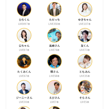
ひろくん
ただっち
ゆきちゃん
LIVE497本
LIVE350本
LIVE107本
公ちゃん
高崎さん
友くん
LIVE97本
LIVE76本
LIVE73本
たくみくん
積さん
ともみん
LIVE67本
LIVE58本
LIVE35本
ジーニーさん
えびさん
そらさん
LIVE30本
LIVE7本
LIVE5本