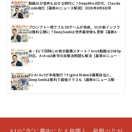
動画AIが音声も出せる時代に？DeepMind交代、Claude
Code強化【最新AIニュース解説】2026年8月6日号
8/6
プロンプト一発でフル3Dゲームが完成、YCの新インフラ
は無料公開に？DeepSeekは世界最安値も更新【最新AI
ニュース解説】2026年8月4日号
8/4
米・EUで同時にAI表示義務スタート？Grok動画は1080p
対応、Astraは数学の未解決問題も解決【最新AIニュース
解説】2026年8月3日号
8/3
EU AI Actが本格施行？Figma Makeは編集自在に、
DeepSeekは無料で最強クラスも【最新AIニュース解
説】2026年8月2日号
8/2
AIの"今"に夢中になる仲間と、毎朝つなが