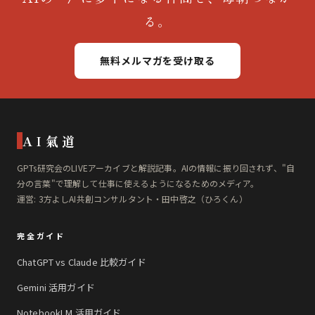
る。
無料メルマガを受け取る
AI氣道
GPTs研究会のLIVEアーカイブと解説記事。AIの情報に振り回されず、"自
分の言葉"で理解して仕事に使えるようになるためのメディア。
運営: 3方よしAI共創コンサルタント・田中啓之（ひろくん）
完全ガイド
ChatGPT vs Claude 比較ガイド
Gemini 活用ガイド
NotebookLM 活用ガイド