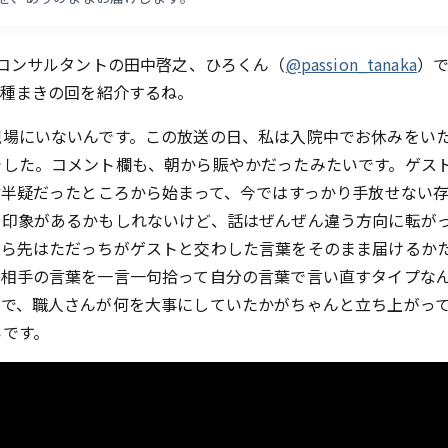
創コンサルタントの田中啓之、ひろくん（
@passion_tanaka
）
の種まきの回を紹介するね。
現場にいないんです。この放送の日、私は入院中でお休みをい
でした。コメント欄も、朝から賑やかだったみたいです。ゲス
信半疑だったところから始まって、今ではすっかり手放せない
い印象があるかもしれないけど、話はぜんぜん違う方向に転が
から先はただっちがゲストと交わした言葉をそのまま届けるか
、相手の言葉を一言一句拾って自分の言葉で言い直すタイプな
けで、職人さんが何を大事にしていたかがちゃんと立ち上がっ
いです。