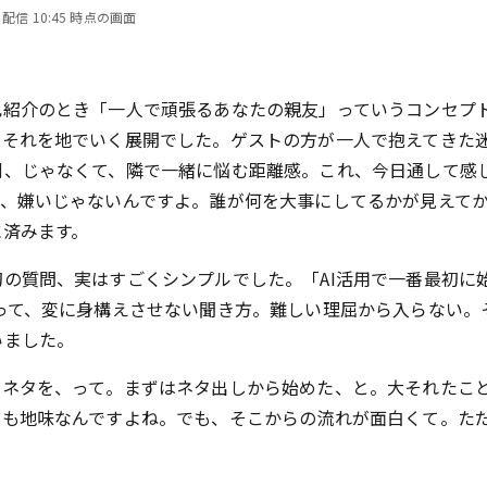
 配信 10:45 時点の画面
己紹介のとき「一人で頑張るあなたの親友」っていうコンセプ
にそれを地でいく展開でした。ゲストの方が一人で抱えてきた
側、じゃなくて、隣で一緒に悩む距離感。これ、今日通して感
行、嫌いじゃないんですよ。誰が何を大事にしてるかが見えて
に済みます。
の質問、実はすごくシンプルでした。「AI活用で一番最初に
って、変に身構えさせない聞き方。難しい理屈から入らない。
いました。
。ネタを、って。まずはネタ出しから始めた、と。大それたこ
つも地味なんですよね。でも、そこからの流れが面白くて。た