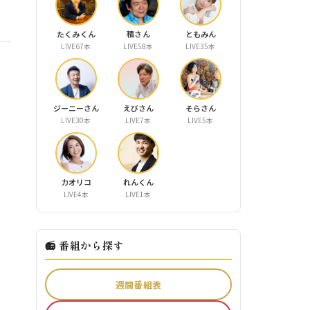
たくみくん
積さん
ともみん
LIVE67本
LIVE58本
LIVE35本
ジーニーさん
えびさん
そらさん
LIVE30本
LIVE7本
LIVE5本
カオリコ
れんくん
LIVE4本
LIVE1本
📻 番組から探す
週間番組表