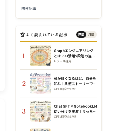
関連記事
🏆 よく読まれている記事
週間
月間
Graphエンジニアリング
1
とは？AI活用5段階の違い
と構造を初心者向けに解説
AIツール活用
AIが賢くなるほど、自分を
2
知れ｜共感ストーリーで魂
を宿すAI活用術【公ちゃん
GPTs研究会LIVE
コラボ】
ChatGPT×NotebookLM
3
使い分けを実演｜まっちん
ぐー朝LIVE
GPTs研究会LIVE