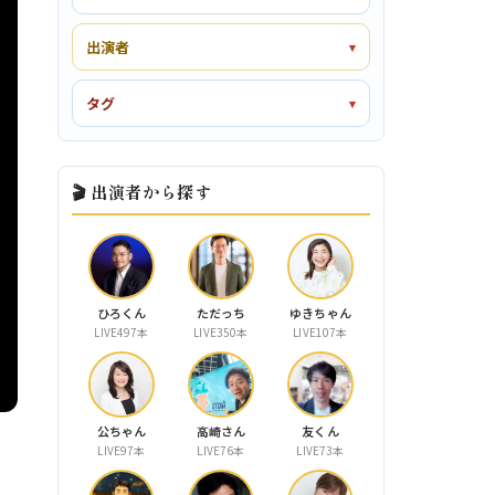
出演者
タグ
🎬 出演者から探す
ひろくん
ただっち
ゆきちゃん
LIVE497本
LIVE350本
LIVE107本
公ちゃん
高崎さん
友くん
LIVE97本
LIVE76本
LIVE73本