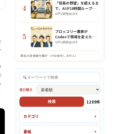
「信長の野望」を超えるま
4
で、AIが16時間ループを
回し続けた｜月曜朝の
GPTs研究会LIVE
で
GPTs研究会LIVE 2026年8
月3日
ブロッコリー農家が
5
Codexで現場を変えた話
た
｜GPTs研究会×WACAコ
GPTs研究会LIVE
ラボLIVE
ト
匿名の読者数を集計（IPは保存しません）
存
っ
た
🔍
ん
並び替え
て
1289件
検索
カテゴリ
番組