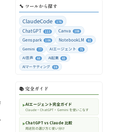
🔧 ツールから探す
ClaudeCode
176
ChatGPT
Canva
108
123
Genspark
NotebookLM
106
92
Gemini
AIエージェント
77
75
AI音声
AI起業
68
65
AIマーケティング
59
📚 完全ガイド
さ
AIエージェント完全ガイド
▶
Claude・ChatGPT・Gemini を使いこなす
ら
ChatGPT vs Claude 比較
▶
用途別の選び方と使い分け