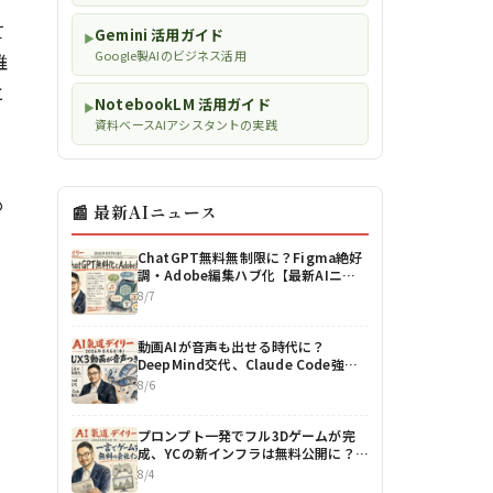
て
Gemini 活用ガイド
▶
Google製AIのビジネス活用
誰
と
NotebookLM 活用ガイド
▶
。
資料ベースAIアシスタントの実践
も
📰 最新AIニュース
ChatGPT無料無制限に？Figma絶好
調・Adobe編集ハブ化【最新AIニュ
ース解説】2026年8月7日号
8/7
動画AIが音声も出せる時代に？
DeepMind交代、Claude Code強化
【最新AIニュース解説】2026年8月6
8/6
日号
プロンプト一発でフル3Dゲームが完
成、YCの新インフラは無料公開に？
DeepSeekは世界最安値も更新【最新
8/4
AIニュース解説】2026年8月4日号