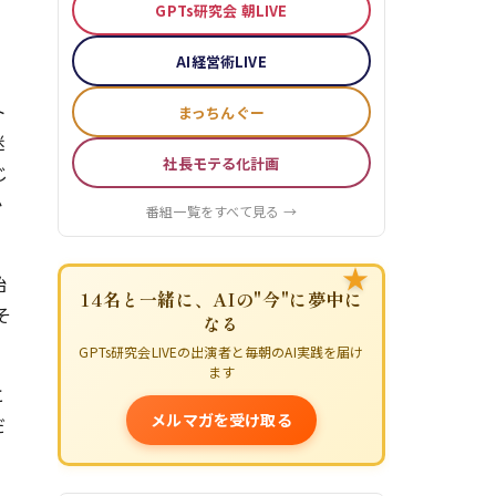
GPTs研究会 朝LIVE
AI経営術LIVE
ト
まっちんぐー
迷
社長モテる化計画
じ
か
番組一覧をすべて見る →
★
始
14名と一緒に、AIの"今"に夢中に
そ
なる
GPTs研究会LIVEの出演者と毎朝のAI実践を届け
ます
と
メルマガを受け取る
だ