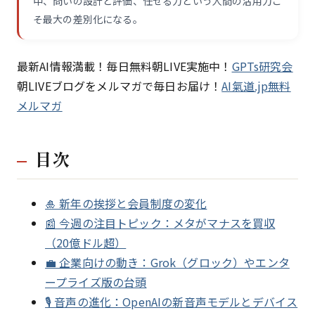
中、問いの設計と評価、任せる力という人間の活用力こ
そ最大の差別化になる。
最新AI情報満載！毎日無料朝LIVE実施中！
GPTs研究会
朝LIVEブログをメルマガで毎日お届け！
AI氣道.jp無料
メルマガ
目次
🎍 新年の挨拶と会員制度の変化
📰 今週の注目トピック：メタがマナスを買収
（20億ドル超）
💼 企業向けの動き：Grok（グロック）やエンタ
ープライズ版の台頭
🎙 音声の進化：OpenAIの新音声モデルとデバイス