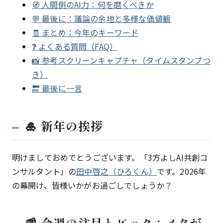
🧭 人間側のAI力：何を磨くべきか
💬 最後に：議論の余地と多様な価値観
🧾 まとめ：今年のキーワード
❓ よくある質問（FAQ）
📸 参考スクリーンキャプチャ（タイムスタンプつ
き）
🔚 最後に一言
🎍 新年の挨拶
明けましておめでとうございます。「3方よしAI共創コ
ンサルタント」の
田中啓之（ひろくん）
です。2026年
の幕開け、皆様いかがお過ごしでしょうか？
📰 今週の注目トピック：メタが