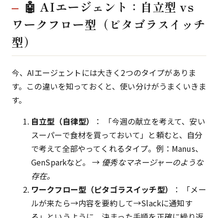
🤖 AIエージェント：自立型 vs
ワークフロー型（ピタゴラスイッチ
型）
今、AIエージェントには大きく2つのタイプがありま
す。この違いを知っておくと、使い分けがうまくいきま
す。
自立型（自律型）
： 「今週の献立を考えて、安い
スーパーで食材を買っておいて」と頼むと、自分
で考えて全部やってくれるタイプ。例：Manus、
GenSparkなど。 →
優秀なマネージャーのような
存在。
ワークフロー型（ピタゴラスイッチ型）
： 「メー
ルが来たら→内容を要約して→Slackに通知す
る」というように、決まった手順を正確に繰り返