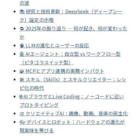
の波
📚 研究と技術革新：DeepSeek（ディープシー
ク）論文の示唆
🔁 2025年の振り返り — 何が起き、何が変わった
か
🧠 LLMの進化とユーザーの反応
🤖 AIエージェント：自立型 vs ワークフロー型
（ピタゴラスイッチ型）
🧩 MCPとアプリ連携の実務インパクト
🛠 スキル（Skills）とスキルクリエイター：レシ
ピ化の時代
🌐 AIブラウザとLive Coding：ノーコードに近い
プロトタイピング
🎨 クリエイティブAI：画像、動画、音楽の民主化
👓 デバイスとロボット：ハードウェアの進化が
現実味を帯びる