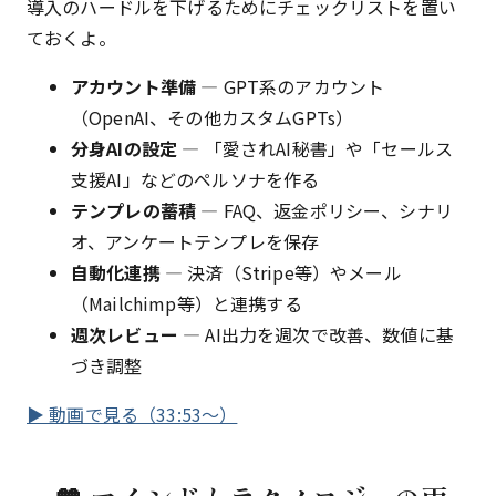
導入のハードルを下げるためにチェックリストを置い
ておくよ。
アカウント準備
— GPT系のアカウント
（OpenAI、その他カスタムGPTs）
分身AIの設定
— 「愛されAI秘書」や「セールス
支援AI」などのペルソナを作る
テンプレの蓄積
— FAQ、返金ポリシー、シナリ
オ、アンケートテンプレを保存
自動化連携
— 決済（Stripe等）やメール
（Mailchimp等）と連携する
週次レビュー
— AI出力を週次で改善、数値に基
づき調整
▶ 動画で見る（33:53〜）