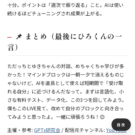
十分。ポイントは「週次で振り返る」こと。AIは使い
続けるほどチューニングされ成果が上がる。
📌 まとめ（最後にひろくんの一
言）
ただっちとゆきちゃんの対談、めちゃくちゃ学びが多
かった！マインドブロックは一朝一夕で消えるものじ
ゃないけど、AIを道具として使えば短期間で「受け取
れる自分」に近づけるんだなって。まずは言語化、小
さな有料テスト、データ化、この3つを回してみよう。
僕もこのLIVE見て、改めて自分のブロックと向き合っ
てみようと思ったよ。一緒に頑張ろうね！😊
目次
主催・参考:
GPTs研究会
/ 配信元チャンネル:
YouTube