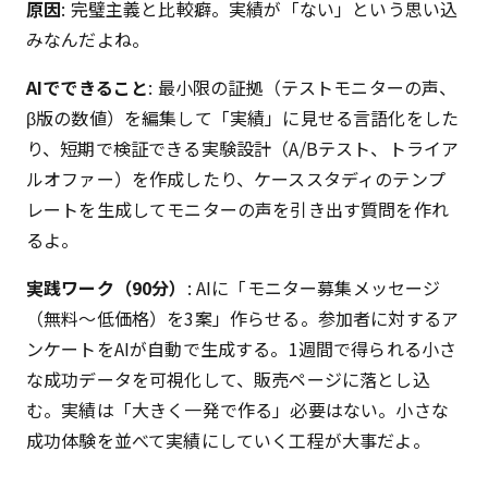
原因
: 完璧主義と比較癖。実績が「ない」という思い込
みなんだよね。
AIでできること
: 最小限の証拠（テストモニターの声、
β版の数値）を編集して「実績」に見せる言語化をした
り、短期で検証できる実験設計（A/Bテスト、トライア
ルオファー）を作成したり、ケーススタディのテンプ
レートを生成してモニターの声を引き出す質問を作れ
るよ。
実践ワーク（90分）
: AIに「モニター募集メッセージ
（無料〜低価格）を3案」作らせる。参加者に対するア
ンケートをAIが自動で生成する。1週間で得られる小さ
な成功データを可視化して、販売ページに落とし込
む。実績は「大きく一発で作る」必要はない。小さな
成功体験を並べて実績にしていく工程が大事だよ。