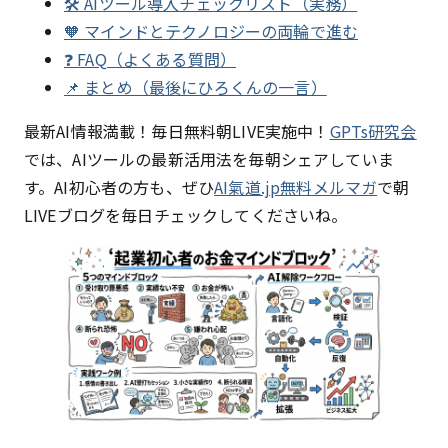
🛠 AIツール導入チェックリスト（実務）
🧡 マインドとテクノロジーの両輪で進む
❓ FAQ（よくある質問）
📌 まとめ（最後にひろくんの一言）
最新AI情報満載！毎日無料朝LIVE実施中！
GPTs研究会
では、AIツールの最新活用法を毎朝シェアしていま
す。AI初心者の方も、ぜひ
AI氣道.jp無料メルマガ
で朝
LIVEブログを毎日チェックしてくださいね。