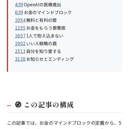
4:39
OpenAIの医療進出
6:39
お金のマインドブロック
10:54
無料と有料の壁
12:55
お金をもらう罪悪感
16:57
1人で抱え込まない
19:02
いい人戦略の罠
23:13
自分を知り愛する
31:28
お知らせとエンディング
🧭 この記事の構成
この記事では、お金のマインドブロックの定義から、5