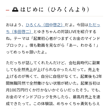
🌅 はじめに（ひろくんより）
おはよう、
ひろくん（田中啓之）
だよ。今回は
ただっ
ち（多田啓二）
とゆきちゃんの対談LIVEを紹介する
ね。テーマは「起業初心者がつまずくお金のマインド
ブロック」。僕も動画を見ながら「あー、わかる！」
ってめっちゃ頷いたよ。
ただっちが話してくれたんだけど、会社員時代に副業
しても全然売上が上げられなかったんだって。売上を
上げるのが怖くて、自分に自信がなくて。起業後も2年
間無職同然で全然働けない状態が続いた。起業当初は
月100万円行くか行かないかぐらいだったそう。でも、
お金のマインドブロックを外したら、最高月売上を達
成できたって。この体験談、めちゃくちゃ勇気もらえ