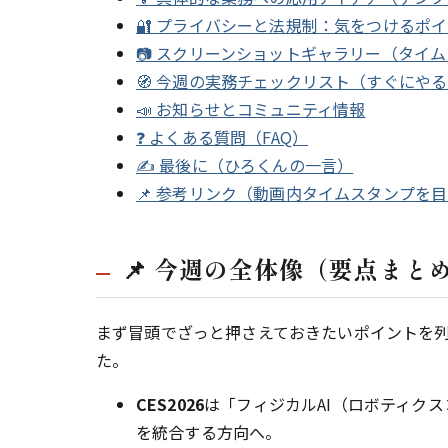
🔐 プライバシーと法規制：気をつけるポ
📷 スクリーンショットギャラリー（タイ
🧭 今週の実務チェックリスト（すぐにや
📣 お知らせとコミュニティ情報
❓ よくある質問（FAQ）
✍️ 最後に（ひろくんの一言）
📌 参考リンク（動画内タイムスタンプを
📌 今週の全体像（要点まと
まず冒頭でざっと押さえておきたいポイントを
た。
CES2026
は「フィジカルAI（ロボティクス
を統合する方向へ。