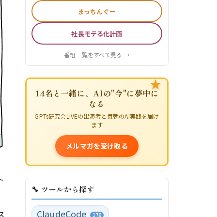
まっちんぐー
社長モテる化計画
番組一覧をすべて見る →
★
14名と一緒に、AIの"今"に夢中に
なる
GPTs研究会LIVEの出演者と毎朝のAI実践を届け
ます
メルマガを受け取る
I
ト
🔧 ツールから探す
ClaudeCode
ス
176