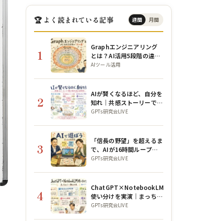
🏆 よく読まれている記事
週間
月間
Graphエンジニアリング
1
とは？AI活用5段階の違い
と構造を初心者向けに解説
AIツール活用
AIが賢くなるほど、自分を
2
知れ｜共感ストーリーで魂
を宿すAI活用術【公ちゃん
GPTs研究会LIVE
コラボ】
「信長の野望」を超えるま
3
で、AIが16時間ループを
回し続けた｜月曜朝の
GPTs研究会LIVE
GPTs研究会LIVE 2026年8
月3日
ChatGPT×NotebookLM
4
使い分けを実演｜まっちん
ぐー朝LIVE
GPTs研究会LIVE