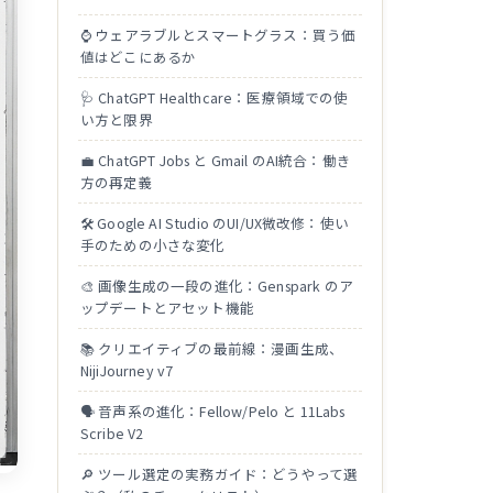
⌚ ウェアラブルとスマートグラス：買う価
値はどこにあるか
🩺 ChatGPT Healthcare：医療領域での使
い方と限界
💼 ChatGPT Jobs と Gmail のAI統合：働き
方の再定義
🛠 Google AI Studio のUI/UX微改修：使い
手のための小さな変化
🎨 画像生成の一段の進化：Genspark のア
ップデートとアセット機能
📚 クリエイティブの最前線：漫画生成、
NijiJourney v7
🗣 音声系の進化：Fellow/Pelo と 11Labs
Scribe V2
🔎 ツール選定の実務ガイド：どうやって選