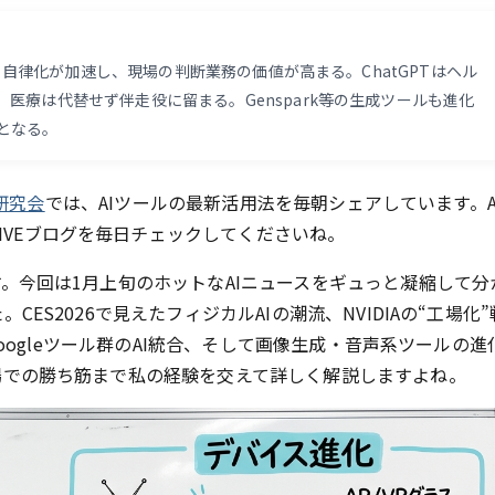
ボット自律化が加速し、現場の判断業務の価値が高まる。ChatGPTはヘル
、医療は代替せず伴走役に留まる。Genspark等の生成ツールも進化
となる。
s研究会
では、AIツールの最新活用法を毎朝シェアしています。A
LIVEブログを毎日チェックしてくださいね。
。今回は1月上旬のホットなAIニュースをギュっと凝縮して分
S2026で見えたフィジカルAIの潮流、NVIDIAの“工場化”
Googleツール群のAI統合、そして画像生成・音声系ツールの進
場での勝ち筋まで私の経験を交えて詳しく解説しますよね。