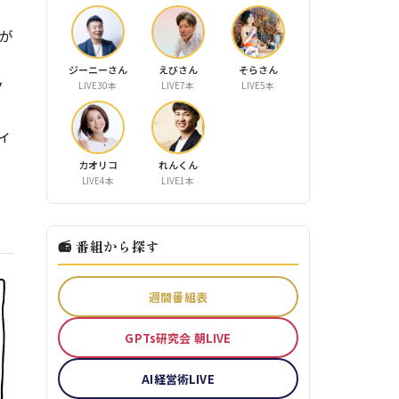
が
ジーニーさん
えびさん
そらさん
ク
LIVE30本
LIVE7本
LIVE5本
ディ
カオリコ
れんくん
LIVE4本
LIVE1本
📻 番組から探す
週間番組表
GPTs研究会 朝LIVE
AI経営術LIVE