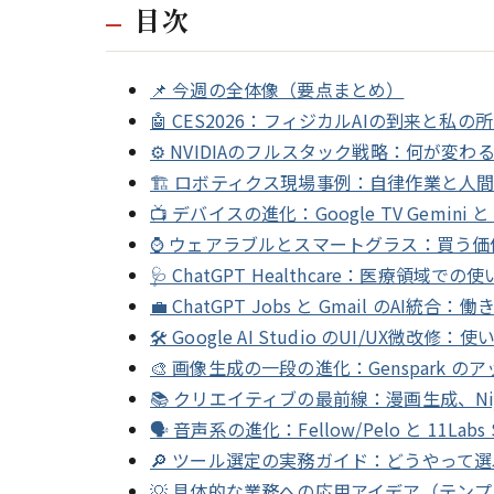
目次
📌 今週の全体像（要点まとめ）
🤖 CES2026：フィジカルAIの到来と私の
⚙️ NVIDIAのフルスタック戦略：何が変わ
🏗 ロボティクス現場事例：自律作業と人
📺 デバイスの進化：Google TV Gemini と Al
⌚ ウェアラブルとスマートグラス：買う
🩺 ChatGPT Healthcare：医療領域で
💼 ChatGPT Jobs と Gmail のAI統合
🛠 Google AI Studio のUI/UX微
🎨 画像生成の一段の進化：Genspark 
📚 クリエイティブの最前線：漫画生成、NijiJo
🗣 音声系の進化：Fellow/Pelo と 11Labs S
🔎 ツール選定の実務ガイド：どうやって
💡 具体的な業務への応用アイデア（テン