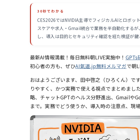
30秒でわかる
CES2026ではNVIDIA主導でフィジカルAIとロ
スケアや求人・Gmail統合で業務を半自動化するが
し、導入は目的とセキュリティ確認を経た検証が鍵
最新AI情報満載！毎日無料朝LIVE実施中！
GPT
初心者の方も、ぜひ
AI氣道.jp無料メルマガ
で朝
おはようございます、田中啓之（ひろくん）です
りやすく、かつ実務で使える視点でまとめました。CE
略、チャットGPTのヘルス分野進出、Gmailや
まで。実務でどう使うか、導入時の注意点、現