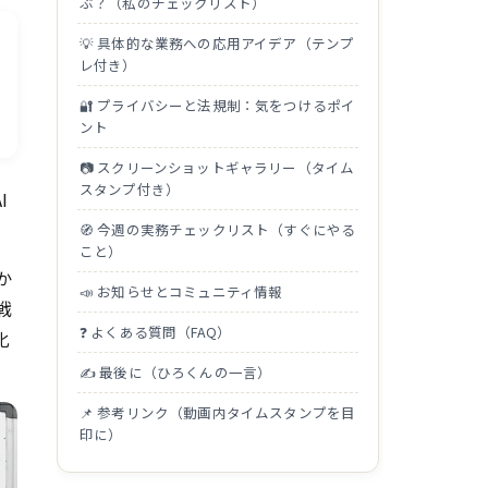
ぶ？（私のチェックリスト）
💡 具体的な業務への応用アイデア（テンプ
レ付き）
🔐 プライバシーと法規制：気をつけるポイ
ント
📷 スクリーンショットギャラリー（タイム
スタンプ付き）
I
🧭 今週の実務チェックリスト（すぐにやる
こと）
か
📣 お知らせとコミュニティ情報
戦
❓ よくある質問（FAQ）
化
✍️ 最後に（ひろくんの一言）
📌 参考リンク（動画内タイムスタンプを目
印に）