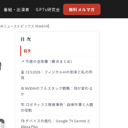
番組・出演者
GPTs研究会
無料メルマガ
！AIニューストピックス Week34】
目 次
目次
📌 今週の全体像（要点まとめ）
着
🤖 CES2026：フィジカルAIの到来と私の所
見
⚙️ NVIDIAのフルスタック戦略：何が変わる
か
🏗 ロボティクス現場事例：自律作業と人間
の役割
📺 デバイスの進化：Google TV Gemini と
Alexa Plus