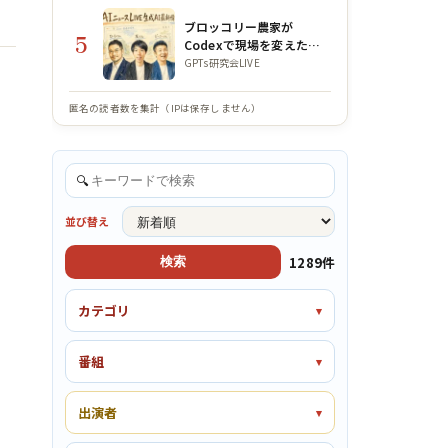
ブロッコリー農家が
5
Codexで現場を変えた話
｜GPTs研究会×WACAコ
GPTs研究会LIVE
ラボLIVE
匿名の読者数を集計（IPは保存しません）
🔍
並び替え
1289件
検索
カテゴリ
番組
出演者