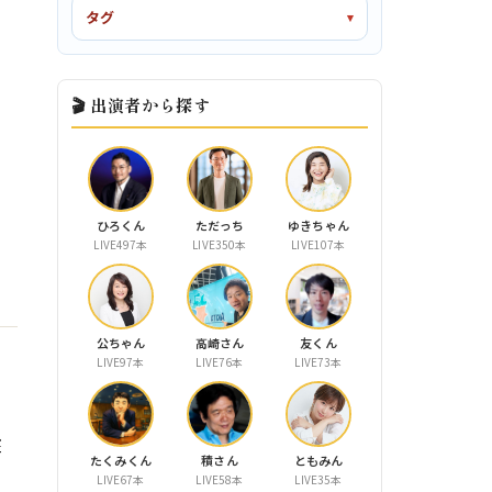
タグ
🎬 出演者から探す
ひろくん
ただっち
ゆきちゃん
LIVE497本
LIVE350本
LIVE107本
公ちゃん
高崎さん
友くん
LIVE97本
LIVE76本
LIVE73本
盤
たくみくん
積さん
ともみん
LIVE67本
LIVE58本
LIVE35本