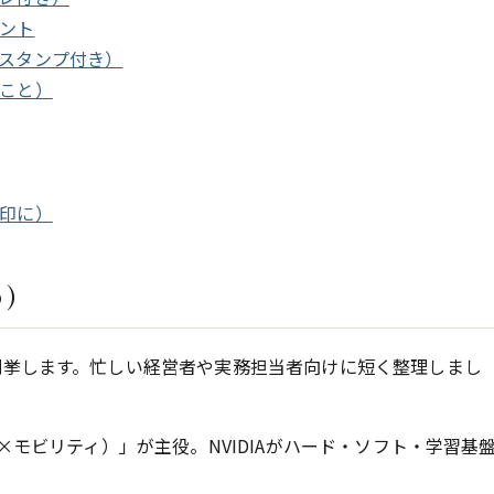
イント
ムスタンプ付き）
ること）
目印に）
め）
列挙します。忙しい経営者や実務担当者向けに短く整理しまし
×モビリティ）」が主役。NVIDIAがハード・ソフト・学習基