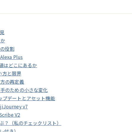
所見
るか
間の役割
exa Plus
価値はどこにあるか
の使い方と限界
：働き方の再定義
改修：使い手のための小さな変化
のアップデートとアセット機能
urney v7
cribe V2
選ぶ？（私のチェックリスト）
プレ付き）