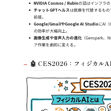
NVIDIA Cosmos / Rubin
の話はインフラの
チャットGPTヘルス
は医療を代替するもの
前提。
Google/GmailやGoogle AI Studio
にAI
の効率が大幅向上。
画像生成や音声入力の進化
（Genspark、
ア作業を劇的に変える。
🤖 CES2026：フィジカ