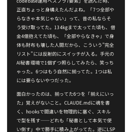
codebase運用ベスプラ7要素」を読んだ時、
正直ちょっと身構えたんだよね。「7つ全部や
らなきゃ本気じゃない」って、昔の私ならそ
う受け取ってた。134kgまで太ってた頃も、借
金4億抱えてた頃も、「全部やらなきゃ」で身
体も財布も壊した人間だから、こういう”完全
リスト”には反射的にスイッチが入る。手元の
AI秘書環境で1個ずつ照らしてみたら、笑っち
ゃった。6つはもう自然に揃ってた。1つは私
には要らないやつだった。
面白かったのは、揃ってた6つを「揃えにいっ
た」覚えがないこと。CLAUDE.mdに魂を書
く、hooksで間違いを物理的に塞ぐ、スキル
で型を残す——どれも「秘書として本気で使
い倒す」中で勝手に積み上がってた。逆にLSP