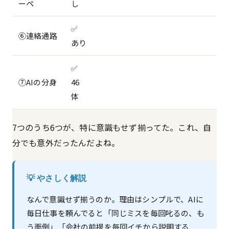
ーペ
し
✅
⑥連絡通路
あり
✅
⑦AIの分身
46
体
7つのうち6つが、特に意識もせず揃ってた。これ、自
分でも意外だったんだよね。
💡 やさしく解説
なんで意識せず揃うのか。理由はシンプルで、AIに
毎日仕事を頼んでると「同じミスを毎回叱るの、も
う面倒」「会社の前提を毎回イチから説明する