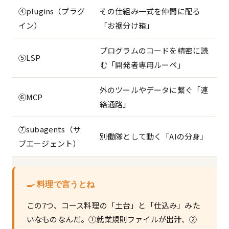
④plugins（プラグ
その仕組み一式を仲間に配る
イン）
「お裾分け箱」
プログラムのコードを精密に読
⑤LSP
む「開発者専用ルーペ」
外のツールやデータに繋ぐ「連
⑥MCP
絡通路」
⑦subagents（サ
別働隊として動く「AIの分身」
ブエージェント）
🍳 料理で言うとね
この7つ、コース料理の「土台」と「仕込み」みた
いなものなんだ。①就業規則ファイルが
出汁
、②