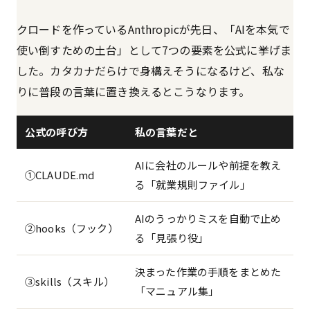
クロードを作っているAnthropicが先日、「AIを本気で
使い倒すための土台」として7つの要素を公式に挙げま
した。カタカナだらけで身構えそうになるけど、私な
りに普段の言葉に置き換えるとこうなります。
公式の呼び方
私の言葉だと
AIに会社のルールや前提を教え
①CLAUDE.md
る「就業規則ファイル」
AIのうっかりミスを自動で止め
②hooks（フック）
る「見張り役」
決まった作業の手順をまとめた
③skills（スキル）
「マニュアル集」