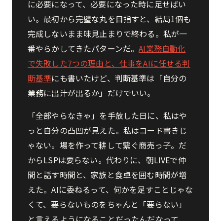
に必要になって、必要になった時に足せばい
い。最初から完璧な丸を目指すと、結局1個も
完成しないまま味見止まりで終わる。私が一
番やらかしてきたパターンだ。
AI業務自動化
で失敗した7つの理由と、仕事をAIに任せる判
断基準
にも書いたけど、判断基準は「自分の
業務に出汁が出るか」だけでいい。
「全部やらなきゃ」を手放した日に、私はや
っと自分の凸凹が見えた。私はコード書きじ
ゃない。場を作って耕して繋ぐ商売っ子。だ
からLSPは要らない。代わりに、朝LIVEで仲
間と話す時間と、家族と食卓を囲む時間が増
えた。AIに委ねるって、何かを足すことじゃな
くて、要らないものをちゃんと「要らない」
と言えるようになることだったんだなって、