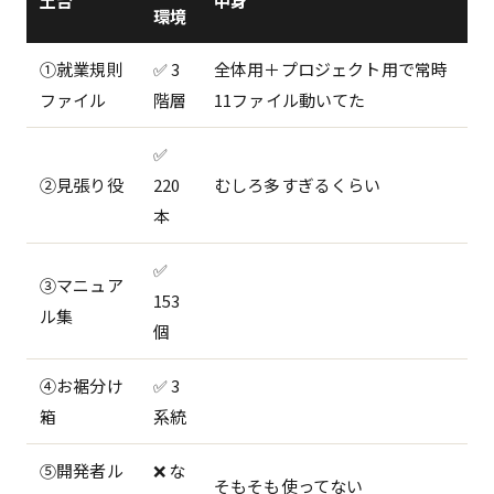
土台
中身
環境
①就業規則
✅ 3
全体用＋プロジェクト用で常時
ファイル
階層
11ファイル動いてた
✅
②見張り役
220
むしろ多すぎるくらい
本
✅
③マニュア
153
ル集
個
④お裾分け
✅ 3
箱
系統
⑤開発者ル
❌ な
そもそも使ってない