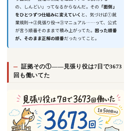
の、しんどい」ってなるからなんだ。その
「面倒」
をひとつずつ仕組みに変えていく
と、気づけば①就
業規則→②見張り役→③マニュアル……って、公式
が言う順番そのままで積み上がってた。
困った順番
が、そのまま正解の順番
だったってこと。
証拠その①——見張り役は7日で3673
回も働いてた