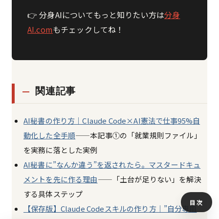
👉 分身AIについてもっと知りたい方は
分身
AI.com
もチェックしてね！
関連記事
AI秘書の作り方｜Claude Code×AI憲法で仕事95%自
動化した全手順
——本記事①の「就業規則ファイル」
を実務に落とした実例
AI秘書に”なんか違う”を返されたら。マスタードキュ
メントを先に作る理由
——「土台が足りない」を解決
する具体ステップ
目次
【保存版】Claude Codeスキルの作り方｜”自分専用