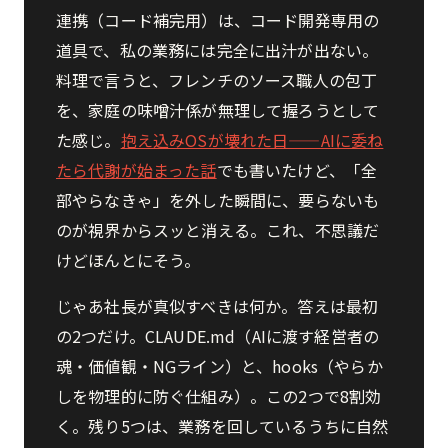
連携（コード補完用）は、コード開発専用の
道具で、私の業務には完全に出汁が出ない。
料理で言うと、フレンチのソース職人の包丁
を、家庭の味噌汁係が無理して握ろうとして
た感じ。
抱え込みOSが壊れた日——AIに委ね
たら代謝が始まった話
でも書いたけど、「全
部やらなきゃ」を外した瞬間に、要らないも
のが視界からスッと消える。これ、不思議だ
けどほんとにそう。
じゃあ社長が真似すべきは何か。答えは最初
の2つだけ。CLAUDE.md（AIに渡す経営者の
魂・価値観・NGライン）と、hooks（やらか
しを物理的に防ぐ仕組み）。この2つで8割効
く。残り5つは、業務を回しているうちに自然