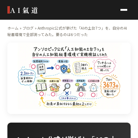
AI氣道
ホーム
»
ブログ
»
Anthropic公式が挙げた「AIの土台7つ」を、自分のAI
秘書環境で全部測ってみた。要るのは6つだった