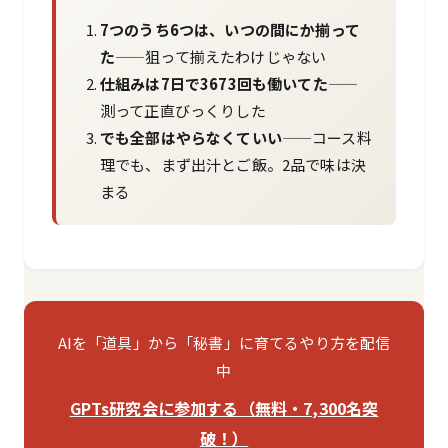
7つのうち6つは、いつの間にか揃って
た
——狙って揃えたわけじゃない
仕組みは7日で3673回も働いてた
——
測って正直びっくりした
でも全部はやらなくていい
——コース料
理でも、まず出汁とご飯。2品で味は決
まる
AIを「道具」から「秘書」に育てるやり方を配信
中
GPTs研究会に参加する（無料・7,300名突
破！）