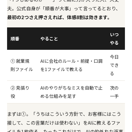
夫。公式自身が「順番が大事」って言ってるとおり、
最初の2つさえ押さえれば、体感8割は効きます。
いつ
順番
やること
やる
今日
① 就業規
AIに会社のルール・前提・口調
でき
則ファイル
を1ファイルで教える
る
② 見張り
AIのやりがちなミスを自動で止
次の
役
める仕組みを足す
一手
まずは①。「うちはこういう方針で、お客様にはこう
接して、この言葉だけは使わない」をAIに教えるファ
イルを1枚作る。たったこれだけで、AIの的外れな返事