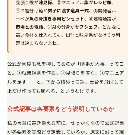
見張り役が
味見係
、③マニュアル集が
レシピ帳
、
④お裾分け箱が
弟子に渡す道具一式
、⑤開発者ル
ーペが
魚の骨抜き専用ピンセット
、⑥連絡通路が
市場との電話
、⑦AIの分身が
サブシェフ
。どんなに
高い食材を仕入れても、出汁と味見係がなけりゃ料
理は決まらないよね。
公式が何度も念を押してるのが「順番が大事」ってこ
と。①就業規則を作る、②見張りを置く、③マニュア
ルを足す……と、下から積めって話。土台を飛ばして
上だけ作っても崩れる、というわけです。
公式記事は各要素をどう説明しているか
私の言葉に置き換える前に、せっかくなので公式記事
が各要素を実際どう定義しているか、原文に沿って紹