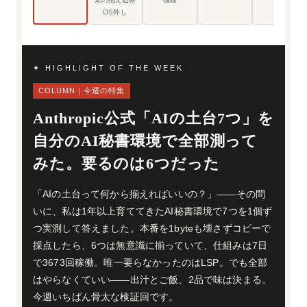
OS外し
✦ HIGHLIGHT OF THE WEEK
COLUMN｜今週の特集
Anthropic公式「AIの土台7つ」を
自分のAI秘書環境で全部測って
みた。要るのは6つだった
「AIの土台って何から揃えればいいの？」——その問
いに、私は1年以上育ててきたAI秘書環境で7つを1個ず
つ実測して答えました。本番を1byteも壊さずコピーで
採点したら、6つは無意識に揃っていて、仕組みは7日
で3673回稼働。唯一要らなかったのはLSP。でも全部
はやらなくていい——出汁とご飯、2品で味は決まる。
今週いちばん骨太な検証回です。