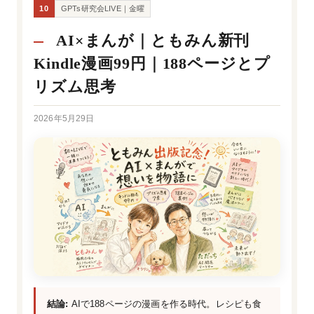
10
GPTs研究会LIVE｜金曜
AI×まんが｜ともみん新刊
Kindle漫画99円｜188ページとプ
リズム思考
2026年5月29日
結論:
AIで188ページの漫画を作る時代。レシピも食