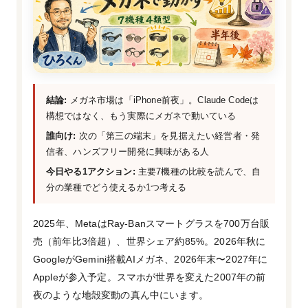
結論:
メガネ市場は「iPhone前夜」。Claude Codeは
構想ではなく、もう実際にメガネで動いている
誰向け:
次の「第三の端末」を見据えたい経営者・発
信者、ハンズフリー開発に興味がある人
今日やる1アクション:
主要7機種の比較を読んで、自
分の業種でどう使えるか1つ考える
2025年、MetaはRay-Banスマートグラスを700万台販
売（前年比3倍超）、世界シェア約85%。2026年秋に
GoogleがGemini搭載AIメガネ、2026年末〜2027年に
Appleが参入予定。スマホが世界を変えた2007年の前
夜のような地殻変動の真ん中にいます。