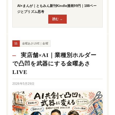
AI×まんが｜ともみん新刊Kindle漫画99円｜188ペー
ジとプリズム思考
読む →
11
金曜あさLIVE｜金曜
実店舗×AI｜業種別ホルダー
で凸凹を武器にする金曜あさ
LIVE
2026年5月29日