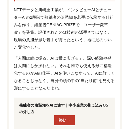
NTTデータと川崎重工業が、インタビューAIとチュー
ターAIの2段階で熟練者の暗黙知を若手に伝承する仕組
みを作り、経産省GENIAC-PRIZEで「ユーザー変革
賞」を受賞。評価されたのは技術の派手さではなく、
現場の負担が減り若手が育ったという、地に足のつい
た変化でした。
「人間は縦に掘る。AIは横に広げる」。深い経験や勘
は人間にしか掘れない。それを誰でも使える形に構造
化するのがAIの仕事。AIを使いこなすって、AIに詳しく
なることじゃなく、自分の頭の中の“当たり前”を見える
形にすることなんだよね。
熟練者の暗黙知をAIに渡す｜中小企業の抱え込みOS
の外し方
読む →