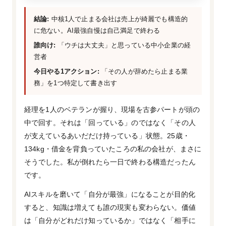
結論:
中核1人で止まる会社は売上が綺麗でも構造的
に危ない。AI最強自慢は自己満足で終わる
誰向け:
「ウチは大丈夫」と思っている中小企業の経
営者
今日やる1アクション:
「その人が辞めたら止まる業
務」を1つ特定して書き出す
経理を1人のベテランが握り、現場を古参パートが頭の
中で回す。それは「回っている」のではなく「その人
が支えているあいだだけ持っている」状態。25歳・
134kg・借金を背負っていたころの私の会社が、まさに
そうでした。私が倒れたら一日で終わる構造だったん
です。
AIスキルを磨いて「自分が最強」になることが目的化
すると、知識は増えても誰の現実も変わらない。価値
は「自分がどれだけ知っているか」ではなく「相手に