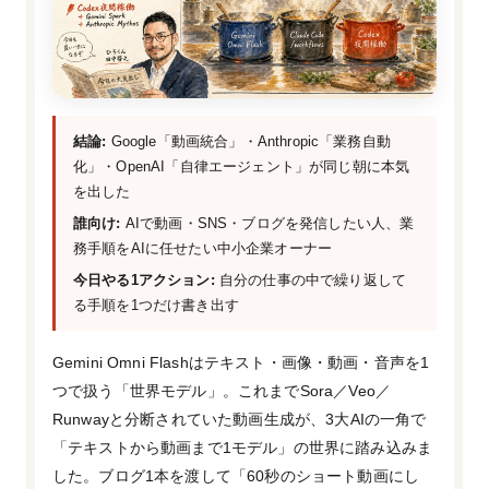
結論:
Google「動画統合」・Anthropic「業務自動
化」・OpenAI「自律エージェント」が同じ朝に本気
を出した
誰向け:
AIで動画・SNS・ブログを発信したい人、業
務手順をAIに任せたい中小企業オーナー
今日やる1アクション:
自分の仕事の中で繰り返して
る手順を1つだけ書き出す
Gemini Omni Flashはテキスト・画像・動画・音声を1
つで扱う「世界モデル」。これまでSora／Veo／
Runwayと分断されていた動画生成が、3大AIの一角で
「テキストから動画まで1モデル」の世界に踏み込みま
した。ブログ1本を渡して「60秒のショート動画にし