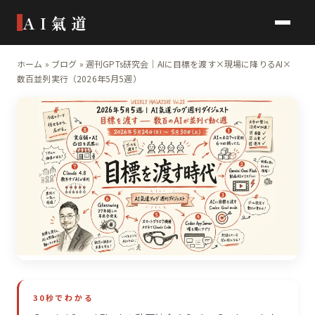
AI氣道
ホーム
»
ブログ
»
週刊GPTs研究会｜AIに目標を渡す×現場に降りるAI×
数百並列実行（2026年5月5週）
30秒でわかる