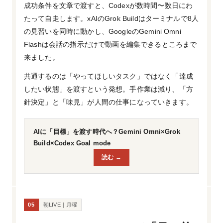
成功条件を文章で渡すと、Codexが数時間〜数日にわ
たって自走します。xAIのGrok Buildはターミナルで8人
の見習いを同時に動かし、GoogleのGemini Omni
Flashは会話の指示だけで動画を編集できるところまで
来ました。
共通するのは「やってほしいタスク」ではなく「達成
したい状態」を渡すという発想。手作業は減り、「方
針決定」と「味見」が人間の仕事になっていきます。
AIに「目標」を渡す時代へ？Gemini Omni×Grok
Build×Codex Goal mode
読む →
05
朝LIVE｜月曜