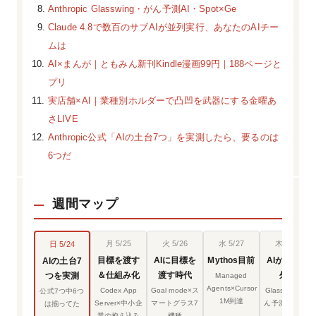
Anthropic Glasswing・がん予測AI・Spot×Ge
Claude 4.8で数百のサブAIが並列実行、あなたのAIチー
ムは
AI×まんが｜ともみん新刊Kindle漫画99円｜188ページと
プリ
実店舗×AI｜業種別ホルダーで凸凹を武器にする金曜あ
さLIVE
Anthropic公式「AIの土台7つ」を実測したら、要るのは
6つだ
週間マップ
月 5/25
火 5/26
水 5/27
木 5/28
日 5/24
目標を渡す
AIに目標を
Mythos目前
AIが机から
AIの土台7
＆仕組み化
渡す時代
外へ
つを実測
Managed
Agents×Cursor
Codex App
Goal mode×ス
Glasswing×が
公式7つ中6つ
1M到達
Server×中小企
マートグラス7
ん予測AI×ロボ
は揃ってた
業の抱え込み
機種
ット