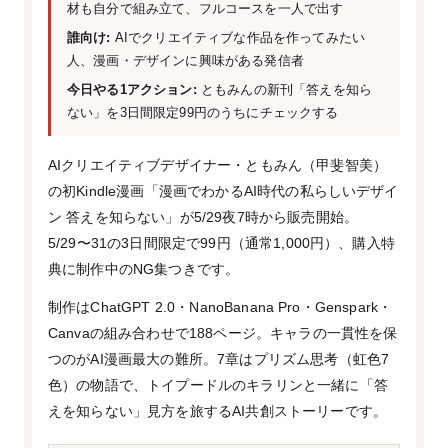
材も自分で組み立て、フルコースを一人で出す
誰向け:
AIでクリエイティブな作品を作ってみたい
人、漫画・デザインに興味がある発信者
今日やる1アクション:
ともみんの新刊「答えを知ら
ない」を3日間限定99円のうちにチェックする
AIクリエイティブデザイナー・ともみん（甲斐智美）
の初Kindle漫画「漫画でわかるAI時代の私らしいデザイ
ン 答えを知らない」が5/29夜7時から販売開始。
5/29〜31の3日間限定で99円（通常1,000円）、購入特
典に制作中のNG集つきです。
制作はChatGPT 2.0・NanoBanana Pro・Genspark・
Canvaの組み合わせで188ページ。キャラの一貫性を保
つのがAI漫画最大の難所。7章はプリズム思考（虹色7
色）の物語で、トイプードルのキラリンと一緒に「答
えを知らない」見方を旅するAI共創ストーリーです。