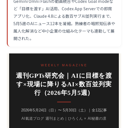
Gemini Omni Flashの動画統合やCodex Goal modeな
ど「目標を渡す」AI活用、Codex App Serverでの即席
アプリ化、Claude 4.8による数百サブAI並列実行まで、
5月5週のAIニュース12本を凝縮。熟練者の暗黙知伝承や
属人化解消など中小企業の仕組み化テーマも連動して展
開された。
WEEKLY MAGAZINE
週刊GPTs研究会｜AIに目標を渡
す×現場に降りるAI×数百並列実
行（2026年5月5週）
2026年5月24日（日）〜 5月30日（土）｜全12記事
AI氣道ブログ 週刊まとめ｜ひろくん × AI秘書の凛