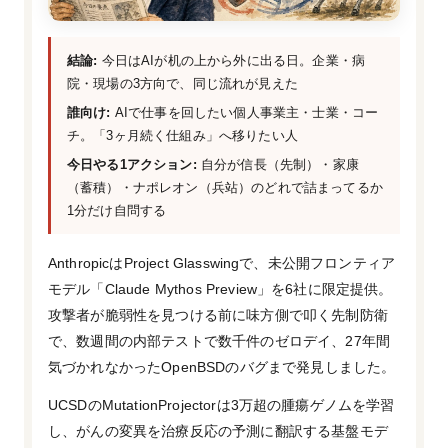
結論:
今日はAIが机の上から外に出る日。企業・病
院・現場の3方向で、同じ流れが見えた
誰向け:
AIで仕事を回したい個人事業主・士業・コー
チ。「3ヶ月続く仕組み」へ移りたい人
今日やる1アクション:
自分が信長（先制）・家康
（蓄積）・ナポレオン（兵站）のどれで詰まってるか
1分だけ自問する
AnthropicはProject Glasswingで、未公開フロンティア
モデル「Claude Mythos Preview」を6社に限定提供。
攻撃者が脆弱性を見つける前に味方側で叩く先制防衛
で、数週間の内部テストで数千件のゼロデイ、27年間
気づかれなかったOpenBSDのバグまで発見しました。
UCSDのMutationProjectorは3万超の腫瘍ゲノムを学習
し、がんの変異を治療反応の予測に翻訳する基盤モデ