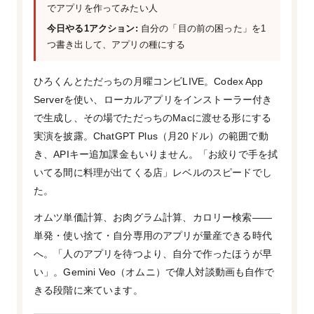
でアプリを作ってみたい人
今日やる1アクション:
自分の「目の前の困った」を1
つ書き出して、アプリの種にする
ひろくんとただっちの月曜コンビLIVE。Codex App
Serverを使い、ローカルアプリをインストーラー付き
で生成し、その場でただっちのMacに渡せる形にする
実演を披露。ChatGPT Plus（月20ドル）の範囲で動
き、APIキー追加課金もいりません。「お絞りで手を拭
いてる間に料理が出てくる店」レベルのスピードでし
た。
オムツ単価計算、お肉グラム計算、カロリー検索——
単発・使い捨て・自分専用のアプリが量産できる時代
へ。「人のアプリを待つより、自分で作ったほうが早
い」。Gemini Veo（オムニ）で偉人対談動画も自作で
きる段階に来ています。