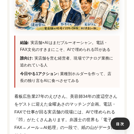
結論:
実店舗×AIはまだブルーオーシャン。電話・
FAX文化のすきまにこそ、AIで埋められる凹がある
誰向け:
実店舗を営む経営者、現場でアナログ業務に
追われている人
今日やる1アクション:
業種別ホルダーを作って、店
長の独り言をAIに食べさせてみる
看板広告業27年のえびさん、美容師34年の渡辺空さん
をゲストに迎えた金曜あさのマッチング企画。電話・
FAXで仕事が回る実店舗の現場には、AIで埋められる
「凹」がたくさんあります。弁護士の世界も「電子
目次
FAX→メール→AI処理」の一段で、紙の山がデータにな