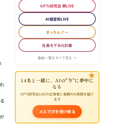
GPTs研究会 朝LIVE
AI経営術LIVE
まっちんぐー
社長モテる化計画
番組一覧をすべて見る →
子
★
14名と一緒に、AIの"今"に夢中に
れ
なる
GPTs研究会LIVEの出演者と毎朝のAI実践を届け
ます
る
メルマガを受け取る
が