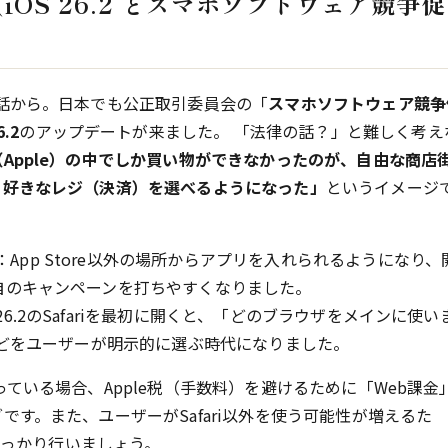
iOS 26.2 とスマホソフトウェア競争促
話から。日本でも公正取引委員会の「
スマホソフトウェア競争
6.2
のアップデートが来ました。 「法律の話？」と難しく考え
Apple）の中でしか買い物ができなかったのが、自由な商店
、好きなレジ（決済）を選べるようになった」
というイメージ
：App Store以外の場所からアプリを入れられるようになり、
独自のキャンペーンを打ちやすくなりました。
 26.2のSafariを最初に開くと、「どのブラウザをメインに使い
eなどをユーザーが明示的に選ぶ時代になりました。
ている場合、Apple税（手数料）を避けるために「Web課金
す。また、ユーザーがSafari以外を使う可能性が増えるた
しっかり行いましょう。