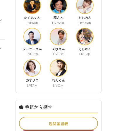
たくみくん
積さん
ともみん
ン
LIVE67本
LIVE58本
LIVE35本
プ
ジーニーさん
えびさん
そらさん
LIVE30本
LIVE7本
LIVE5本
カオリコ
れんくん
LIVE4本
LIVE1本
📻 番組から探す
週間番組表