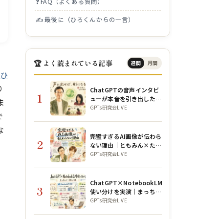
❓ FAQ（よくある質問）
✍️ 最後に（ひろくんからの一言）
🏆 よく読まれている記事
週間
月間
ひ
り
ChatGPTの音声インタビ
1
ューが本音を引き出した話
ま
｜GPTs研究会朝LIVE
GPTs研究会LIVE
で
な
完璧すぎるAI画像が伝わら
2
ない理由｜ともみん×ただ
っちのAIデザイン実演
GPTs研究会LIVE
ChatGPT×NotebookLM
3
使い分けを実演｜まっちん
ぐー朝LIVE
GPTs研究会LIVE