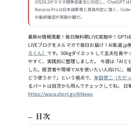
iOS26.2がスマホ競争促進法に対応し、ChatGPTは
Banana Proは日本語表現と真偽判定に強く、Codex
の最終確認が実践の鍵だ。
最新AI情報満載！毎日無料朝LIVE実施中！GPT
LIVEブログをメルマガで毎日お届け！AI氣道.j
ろくん）
です。50kgダイエットして主夫社長
やすく、実践的に整理しました。 今週は「AIと
した。経営者や現場でAIを使いたい人向けに、
どう使うか？」という視点で、
多田啓二（ただ
るパートは目次から飛んでチェックしてね。 日
https://waca.short.gy/AINews
目次