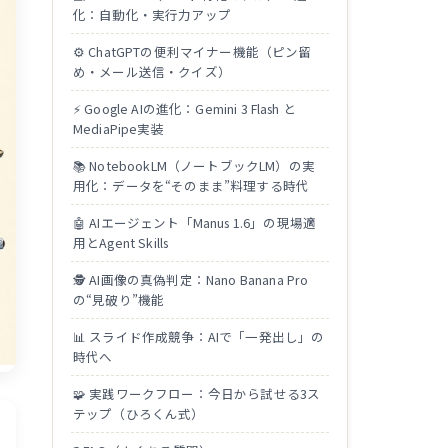
化：自動化・実行力アップ
⚙️ ChatGPTの便利マイナー機能（ピン留
め・メール送信・クイズ）
⚡ Google AIの進化：Gemini 3 Flash と
MediaPipe実装
📚 NotebookLM（ノートブックLM）の実
用化：データを“そのまま”料理する時代
🤖 AIエージェント「Manus 1.6」の現場適
用とAgent Skills
🕵️ AI画像の真偽判定：Nano Banana Pro
の“見破り”機能
📊 スライド作成競争：AIで「一発出し」の
時代へ
🧩 実践ワークフロー：今日から試せる3ス
テップ（ひろくん式）