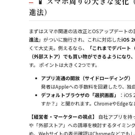
📱 スマホ周りの大きな変化（
進法）
まずはスマホ関連の法改正とOSアップデートの
進法
」がついに施行され、これに対応した
iOS 2
くて大丈夫。例えるなら、
「これまでデパート（
（外部ストア）でも買い物ができるようになり
す。 ポイントは大きく2つです。
アプリ流通の開放（サイドローディング）
発者はAppleへの手数料を回避したり、
デフォルトブラウザの「選択画面」
：iOS
すか？」と聞かれます。ChromeやEdg
【経営者・マーケターの視点】
自社アプリを持っ
や「外部ストア」への誘導を検討するタイミングで
め、Webサイトの表示確認はChromeなどでも