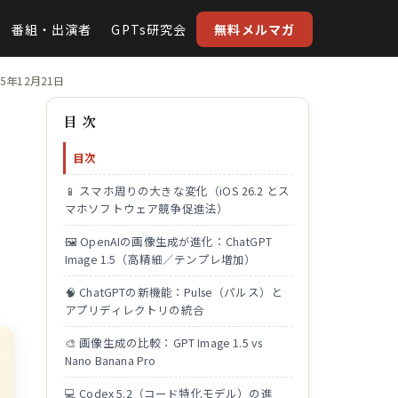
番組・出演者
GPTs研究会
無料メルマガ
5年12月21日
目 次
目次
📱 スマホ周りの大きな変化（iOS 26.2 とス
の
マホソフトウェア競争促進法）
🖼️ OpenAIの画像生成が進化：ChatGPT
Image 1.5（高精細／テンプレ増加）
🧠 ChatGPTの新機能：Pulse（パルス）と
アプリディレクトリの統合
🎨 画像生成の比較：GPT Image 1.5 vs
Nano Banana Pro
💻 Codex 5.2（コード特化モデル）の進