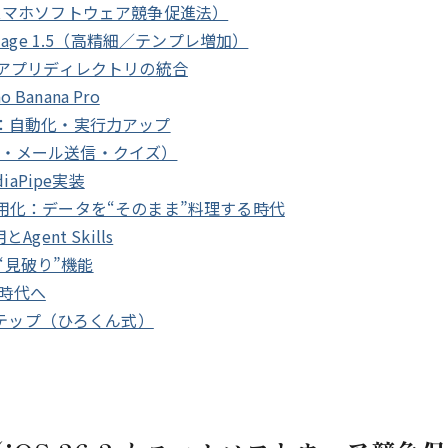
 とスマホソフトウェア競争促進法）
 Image 1.5（高精細／テンプレ増加）
ス）とアプリディレクトリの統合
 Banana Pro
進化：自動化・実行力アップ
留め・メール送信・クイズ）
diaPipe実装
）の実用化：データを“そのまま”料理する時代
gent Skills
oの“見破り”機能
の時代へ
ステップ（ひろくん式）