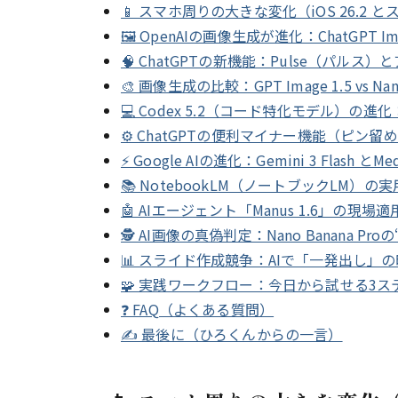
📱 スマホ周りの大きな変化（iOS 26.2
🖼️ OpenAIの画像生成が進化：ChatGPT
🧠 ChatGPTの新機能：Pulse（パル
🎨 画像生成の比較：GPT Image 1.5 vs Nano
💻 Codex 5.2（コード特化モデル）の
⚙️ ChatGPTの便利マイナー機能（ピン
⚡ Google AIの進化：Gemini 3 Flash とMe
📚 NotebookLM（ノートブックLM
🤖 AIエージェント「Manus 1.6」の現場適用とA
🕵️ AI画像の真偽判定：Nano Banana Pr
📊 スライド作成競争：AIで「一発出し」
🧩 実践ワークフロー：今日から試せる3
❓ FAQ（よくある質問）
✍️ 最後に（ひろくんからの一言）