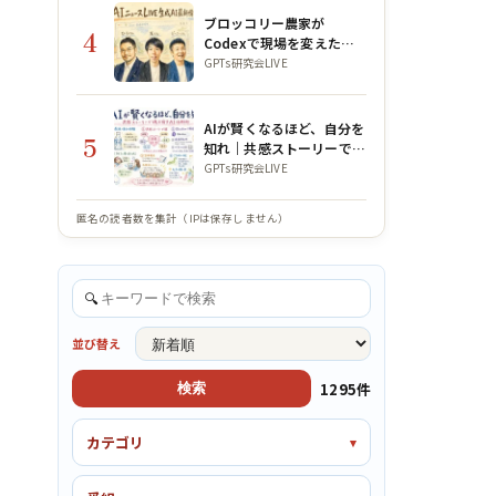
ブロッコリー農家が
4
Codexで現場を変えた話
｜GPTs研究会×WACAコ
GPTs研究会LIVE
ラボLIVE
AIが賢くなるほど、自分を
5
知れ｜共感ストーリーで魂
を宿すAI活用術【公ちゃん
GPTs研究会LIVE
コラボ】
匿名の読者数を集計（IPは保存しません）
🔍
並び替え
1295件
検索
カテゴリ