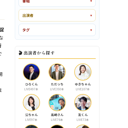
番組
出演者
促
タグ
な
街
🎬 出演者から探す
で
開
ひろくん
ただっち
ゆきちゃん
ま
LIVE497本
LIVE350本
LIVE107本
」
公ちゃん
高崎さん
友くん
LIVE97本
LIVE76本
LIVE73本