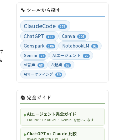
🔧 ツールから探す
ClaudeCode
176
ChatGPT
Canva
108
123
Genspark
NotebookLM
106
92
け
Gemini
AIエージェント
77
75
も
AI音声
AI起業
68
65
AIマーケティング
59
📚 完全ガイド
AIエージェント完全ガイド
▶
Claude・ChatGPT・Gemini を使いこなす
ChatGPT vs Claude 比較
▶
用途別の選び方と使い分け