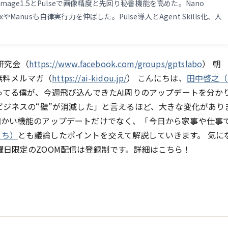
Image1.5とPulseで画像精度と先回り秘書機能を高めた。Nano
やManusも自律実行力を伸ばした。Pulse導入とAgent Skills化、人
s研究会（
https://www.facebook.com/groups/gptslabo
） 朝
p無料メルマガ（
https://ai-kidou.jp/
） こんにちは、
田中啓之（
やってる僕が、今週飛び込んできたAI周りのアップデートを分か
ビジネスの“壁”が消滅した」と言えるほど、大きな変化があり
細かい機能のアップデートだけでなく、「今日から家事や仕事
っち）
とも議論したポイントを交えて解説していきます。 気に
曜日限定のZOOM配信は登録制です。詳細はこちら！