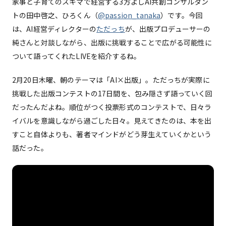
家事と子育てのスキマで経営する3方よしAI共創コンサルタン
トの田中啓之、ひろくん（
@passion_tanaka
）です。今回
は、AI経営ディレクターの
ただっち
が、出版プロデューサーの
純さんと対談しながら、出版に挑戦することで広がる可能性に
ついて語ってくれたLIVEを紹介するね。
2月20日木曜、朝のテーマは「AI×出版」。ただっちが実際に
挑戦した出版コンテストの17日間を、包み隠さず語っていく回
だったんだよね。順位がつく投票形式のコンテストで、日々ラ
イバルを意識しながら過ごした日々。見えてきたのは、本を出
すこと自体よりも、著者マインドがどう芽生えていくかという
話だった。