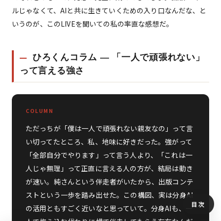
ルじゃなくて、AIと共に生きていくための入り口なんだな、と
いうのが、このLIVEを聞いての私の率直な感想だ。
ひろくんコラム — 「一人で頑張れない」
って言える強さ
COLUMN
ただっちが「僕は一人で頑張れない親友なの」って言
い切ってたところ、私、地味に好きだった。強がって
「全部自分でやります」って言う人より、「これは一
人じゃ無理」って正直に言える人の方が、結局は動き
が速い。純さんという伴走者がいたから、出版コンテ
ストという一歩を踏み出せた。この構図、実は分身AI
目次
の活用ともすごく近いなと思っていて。分身AIも、一