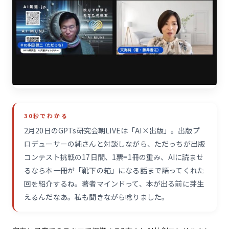
30秒でわかる
2月20日のGPTs研究会朝LIVEは「AI×出版」。出版プ
ロデューサーの純さんと対談しながら、ただっちが出版
コンテスト挑戦の17日間、1票=1冊の重み、AIに読ませ
るなら本一冊が「靴下の箱」になる話まで語ってくれた
回を紹介するね。著者マインドって、本が出る前に芽生
えるんだなあ。私も聞きながら唸りました。