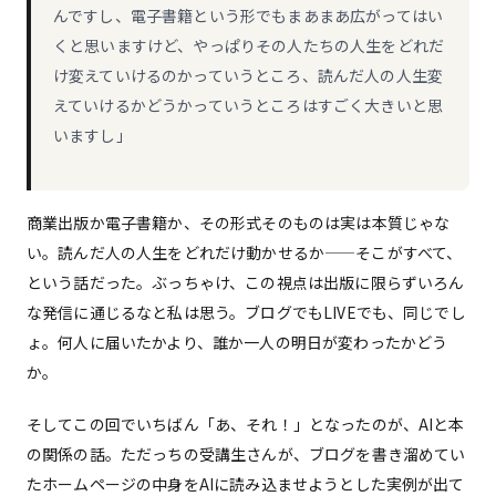
んですし、電子書籍という形でもまあまあ広がってはい
くと思いますけど、やっぱりその人たちの人生をどれだ
け変えていけるのかっていうところ、読んだ人の人生変
えていけるかどうかっていうところはすごく大きいと思
いますし」
商業出版か電子書籍か、その形式そのものは実は本質じゃな
い。読んだ人の人生をどれだけ動かせるか——そこがすべて、
という話だった。ぶっちゃけ、この視点は出版に限らずいろん
な発信に通じるなと私は思う。ブログでもLIVEでも、同じでし
ょ。何人に届いたかより、誰か一人の明日が変わったかどう
か。
そしてこの回でいちばん「あ、それ！」となったのが、AIと本
の関係の話。ただっちの受講生さんが、ブログを書き溜めてい
たホームページの中身をAIに読み込ませようとした実例が出て