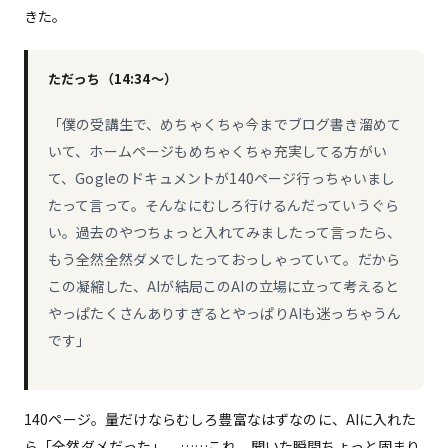
きた。
ただっち（14:34〜）
「僕の受講生で、めちゃくちゃ今までブログ書き溜めて
いて、ホームページもめちゃくちゃ充実してる方がい
て、Gogleのドキュメントが140ページ行っちゃいまし
たって言って。そんなにむしろ行けるんだっていうぐら
い。過去のやつちょっと入れてみましたって言ったら、
もう全然全然ダメでしたっておっしゃっていて。だから
この凝縮した、AIが結局このAIの立場に立って考えると
やっぱたくさんありすぎるとやっぱりAIも迷っちゃうん
です」
140ページ。量だけならむしろ豊富なはずなのに、AIに入れた
ら「全然ダメだった」。……これ、聞いた瞬間ちょっと固まり