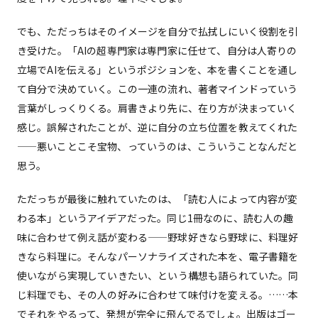
でも、ただっちはそのイメージを自分で払拭しにいく役割を引
き受けた。「AIの超専門家は専門家に任せて、自分は人寄りの
立場でAIを伝える」というポジションを、本を書くことを通し
て自分で決めていく。この一連の流れ、著者マインドっていう
言葉がしっくりくる。肩書きより先に、在り方が決まっていく
感じ。誤解されたことが、逆に自分の立ち位置を教えてくれた
——悪いことこそ宝物、っていうのは、こういうことなんだと
思う。
ただっちが最後に触れていたのは、「読む人によって内容が変
わる本」というアイデアだった。同じ1冊なのに、読む人の趣
味に合わせて例え話が変わる——野球好きなら野球に、料理好
きなら料理に。そんなパーソナライズされた本を、電子書籍を
使いながら実現していきたい、という構想も語られていた。同
じ料理でも、その人の好みに合わせて味付けを変える。……本
でそれをやるって、発想が完全に飛んでるでしょ。出版はゴー