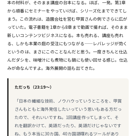
本の材料が、そのまま講座の台本になる。ほぼ、一発。第1章
から順番にセミナーをやっていけば、シリーズ化までできてし
まう。この流れは、造園会社を営む甲賞さんの例でさらに広が
っていた。電子書籍を1章から8章まで動画で撮れば、そのまま
新しいコンテンツビジネスになる。本も売れる、講座も売れ
る、しかも本業の庭の受注にもつながる——レバレッジが効く
というのは、まさにこのことなんだと思う。一度きちんと仕込
んだダシを、味噌汁にも煮物にも鍋にも使い回せる感じ。仕込
みが命なんですよ。海外展開の話も出てきた。
ただっち（23:19〜）
「日本の繊細な技術、ノウハウっていうところを、甲賞
さんもともと海外発信したいっていう思いもある方だっ
たので、それいいですね。1回講座作ってしまって、そ
れを翻訳かけて、英語だったり、英語だけじゃないです
ね、もう本当に30カ国、40カ国語喋れるツールがあり