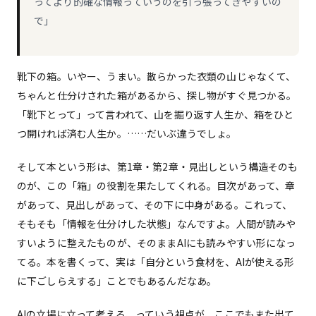
ってより的確な情報っていうのを引っ張ってきやすいの
で」
靴下の箱。いやー、うまい。散らかった衣類の山じゃなくて、
ちゃんと仕分けされた箱があるから、探し物がすぐ見つかる。
「靴下とって」って言われて、山を掘り返す人生か、箱をひと
つ開ければ済む人生か。……だいぶ違うでしょ。
そして本という形は、第1章・第2章・見出しという構造そのも
のが、この「箱」の役割を果たしてくれる。目次があって、章
があって、見出しがあって、その下に中身がある。これって、
そもそも「情報を仕分けした状態」なんですよ。人間が読みや
すいように整えたものが、そのままAIにも読みやすい形になっ
てる。本を書くって、実は「自分という食材を、AIが使える形
に下ごしらえする」ことでもあるんだなあ。
AIの立場に立って考える、っていう視点が、ここでもまた出て