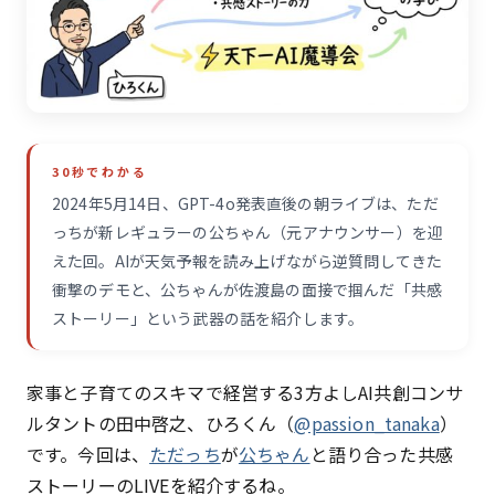
30秒でわかる
2024年5月14日、GPT-4o発表直後の朝ライブは、ただ
っちが新レギュラーの公ちゃん（元アナウンサー）を迎
えた回。AIが天気予報を読み上げながら逆質問してきた
衝撃のデモと、公ちゃんが佐渡島の面接で掴んだ「共感
ストーリー」という武器の話を紹介します。
家事と子育てのスキマで経営する3方よしAI共創コンサ
ルタントの田中啓之、ひろくん（
@passion_tanaka
）
です。今回は、
ただっち
が
公ちゃん
と語り合った共感
ストーリーのLIVEを紹介するね。