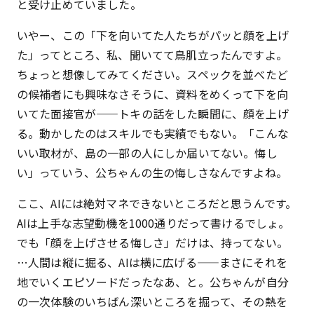
と受け止めていました。
いやー、この「下を向いてた人たちがパッと顔を上げ
た」ってところ、私、聞いてて鳥肌立ったんですよ。
ちょっと想像してみてください。スペックを並べたど
の候補者にも興味なさそうに、資料をめくって下を向
いてた面接官が——トキの話をした瞬間に、顔を上げ
る。動かしたのはスキルでも実績でもない。「こんな
いい取材が、島の一部の人にしか届いてない。悔し
い」っていう、公ちゃんの生の悔しさなんですよね。
ここ、AIには絶対マネできないところだと思うんです。
AIは上手な志望動機を1000通りだって書けるでしょ。
でも「顔を上げさせる悔しさ」だけは、持ってない。
…人間は縦に掘る、AIは横に広げる——まさにそれを
地でいくエピソードだったなあ、と。公ちゃんが自分
の一次体験のいちばん深いところを掘って、その熱を