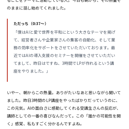
ることをテーマに活動している人。今日も朝から、その熱量そ
のままに話し始めてくれました。
ただっち（0:37〜）
「僕はAIと愛で世界を平和にという大きなテーマを掲げ
て、経営者さんや企業家さんの集客の自動化、そして業
務の効率化をサポートをさせていただいております。最
近ではAIの導入支援のセミナーを開催をさせていただい
てまして、昨日はですね、3時間でLPが作れるという講
座をやりました。」
いやー、朝からこの熱量。ありがたいなあと思いながら聞いて
ました。昨日3時間のLP講座をやったばかりだっていうのに、
この元気。AIの面白さに感動してくれる受講生さんの反応が、
講師としての一番の喜びなんだって。この「誰かの可能性を開
く」感覚、私もすごく分かるんですよね。