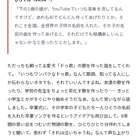
「下の1歳の娘が、YouTubeでいつも音楽を流してるん
ですけど、あれもAIでどんどん作ってあげたりとか。そ
れこそ全国、全世界の子供の名前を入れた、その子の名
前の曲を作ってあげると、それだけでも結構楽しいんじ
ゃないかなと思ったりとかします。」
ただっちも飼ってる愛犬「ドゥ君」の歌を作った話をしてくれ
て。「いつもワンパクなドゥ君」なんて歌詞、知ってる人にし
か伝わらないネタでも、それでいいんですよね。友達の歌を作
ったり、学校の先生をちょっと茶化す歌を作ったり——きっと
小学生とかがすぐにやり始めそうだなあ、なんて笑いながら話
しました。卒業式に、その学年の子どもたち一人ひとりの名前
を入れた卒業ソングを作るというアイデアも飛び出して。6年
間の思い出をつむいだ物語の歌を、ひとりひとり分作れてしま
うと聞いて、思わず「それは泣いちゃうね」なんて声も上がり