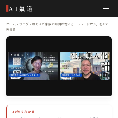
AI氣道
ホーム
»
ブログ
»
稼ぐほど家族の時間が増える「トレードオン」をAIで
叶える
30秒でわかる