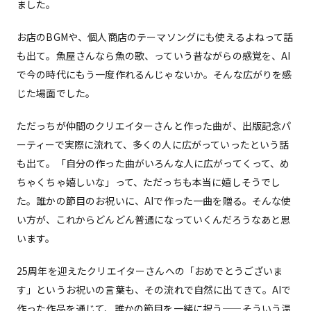
ました。
お店のBGMや、個人商店のテーマソングにも使えるよねって話
も出て。魚屋さんなら魚の歌、っていう昔ながらの感覚を、AI
で今の時代にもう一度作れるんじゃないか。そんな広がりを感
じた場面でした。
ただっちが仲間のクリエイターさんと作った曲が、出版記念パ
ーティーで実際に流れて、多くの人に広がっていったという話
も出て。「自分の作った曲がいろんな人に広がってくって、め
ちゃくちゃ嬉しいな」って、ただっちも本当に嬉しそうでし
た。誰かの節目のお祝いに、AIで作った一曲を贈る。そんな使
い方が、これからどんどん普通になっていくんだろうなあと思
います。
25周年を迎えたクリエイターさんへの「おめでとうございま
す」というお祝いの言葉も、その流れで自然に出てきて。AIで
作った作品を通じて、誰かの節目を一緒に祝う——そういう温