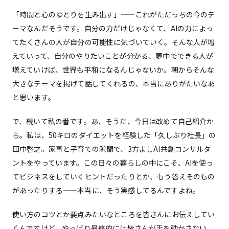
「時間と心のゆとりを生み出す」——これがただっちの今のテ
ーマなんだそうです。自分の力だけじゃなくて、AIの力によっ
てたくさんの人が自分の可能性に気づいていく。そんな人が増
えていって、自分のやりたいことが分かる、夢中でできる人が
増えていけば、世界も平和になるんじゃないか。朝からそんな
大きなテーマを掲げて話してくれるの、本当にありがたいなあ
と思います。
で、続いて私の番です。あ、そうだ、今日は改めて自己紹介か
ら。私は、50キロのダイエットを経験した「久しぶり社長」の
田中啓之。家事と子育ての隙間で、3方よしAI共創コンサルタ
ントをやっています。この日々の暮らしの中にこそ、AIを使っ
てビジネスをしていくヒントだったりとか、もう答えそのもの
があったりする——本当に、そう実感してるんですよね。
使い方のコツとか要点みたいなところを皆さんにお伝えしてい
くんですけど、やっぱり最終的には皆さんが手を動かさない