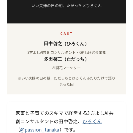
いい夫婦の日の朝、ただっち×ひろくん
CAST
田中啓之（ひろくん）
3方よしAI共創コンサルタント・GPTs研究会主催
多田啓二（ただっち）
AI開花マーケター
※いい夫婦の日の朝、ただっちとひろくんふたりだけで語り
合った回
家事と子育てのスキマで経営する3方よしAI共
創コンサルタントの田中啓之、
ひろくん
（
@passion_tanaka
）です。