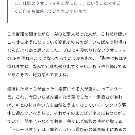
し、仕事のクオリティも上がったし、ということですご
くご自身も体感していただいています。」
この告知を聞きながら、AIのど素人だった人が、これだけ使い
こなせるようになっていく変化そのものが、いちばんの説得力
なんだよなあと思いました。プロにも見劣りしないクオリティ
のLPを作れるようになったっていう話も出て、「先生にもはや
慣れますね」なんて冗談も飛び出すくらい。もうやり続けてる
からこその、地力なんですよね。
最後にただっちが言った「素直にやる人が強い」っていう一
言。これ、今日いちばん響いた言葉でした……素直さがあれ
ば、AIとの付き合い方も自然とうまくなっていく。ワクワク夢
中に遊んでいるうちに、それがそのままビジネスにもつながっ
ていく。競争じゃなくて共創。稼ぐほど家族の時間が増える
「トレードオン」は、案外こういう遊び心の延長線上にあるの