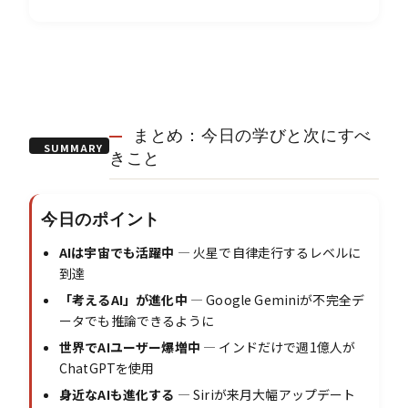
まとめ：今日の学びと次にすべ
SUMMARY
きこと
今日のポイント
AIは宇宙でも活躍中
― 火星で自律走行するレベルに
到達
「考えるAI」が進化中
― Google Geminiが不完全デ
ータでも推論できるように
世界でAIユーザー爆増中
― インドだけで週1億人が
ChatGPTを使用
身近なAIも進化する
― Siriが来月大幅アップデート