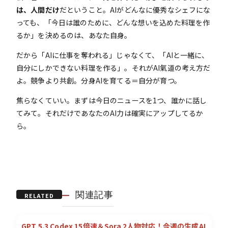
は、人間だけ
だということ。AIがどんなに優秀なシェフにな
っても、「今日は誰のために、どんな想いを込めた料理を作
るか」を決めるのは、あなた自身。
だから「AIに仕事を奪われる」じゃなくて、「AIと一緒に、
自分にしかできない料理を作る」。それがAI氣道の考え方だ
よ。競争より共創。分身AIを育てる＝自分が育つ。
焦らなくていい。まずは今日のニュースを1つ、誰かに話し
てみて。それだけであなたのAI力は確実にアップしてるか
ら。
関連記事
RELATED
GPT 5.3 Codex 15倍速＆Sora 2人物対応！今週の生成AI