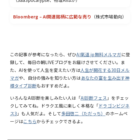
Bloomberg – AI関連銘柄に広範な売り
（株式市場動向）
この記事が参考になったら、ぜひ
AI氣道.jp無料メルマガ
に登
録して、毎日の朝LIVEブログをお届けさせてください。ま
た、AIを使って人生を変えたい方は
人生が開花する30日メル
マガ
や、自分の強みを知りたい方は
あなたの富を生み出す神
様タイプ診断
もおすすめだよ。
いろんなAI診断を楽しみたい人は「
AI診断フェス
」をチェッ
クしてみてね。ドラクエ風に楽しく本格な「
ドラゴンビジネ
ス3
」も人気だよ。そして
多田啓二（ただっち）
のホームペ
ージは
こちら
からチェックできるよ。