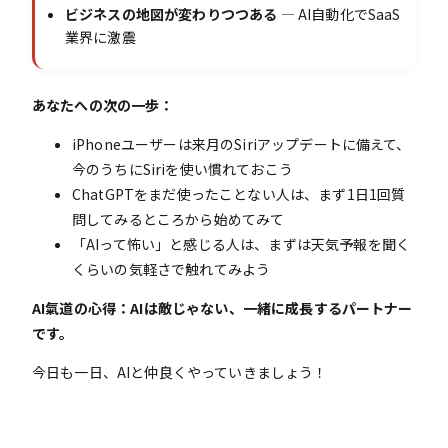
ビジネスの地図が変わりつつある
― AI自動化でSaaS
業界に激震
あなたへの次の一歩：
iPhoneユーザーは来月のSiriアップデートに備えて、
今のうちにSiriを使い慣れておこう
ChatGPTをまだ使ったことない人は、まず1日1回質
問してみるところから始めてみて
「AIって怖い」と感じる人は、まずは天気予報を聞く
くらいの気軽さで触れてみよう
AI氣道の心得：AIは敵じゃない、一緒に成長するパートナー
です。
今日も一日、AIと仲良くやっていきましょう！