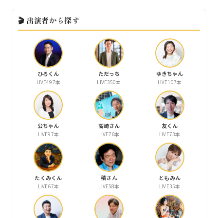
🎬 出演者から探す
ひろくん
ただっち
ゆきちゃん
LIVE497本
LIVE350本
LIVE107本
公ちゃん
高崎さん
友くん
LIVE97本
LIVE76本
LIVE73本
たくみくん
積さん
ともみん
LIVE67本
LIVE58本
LIVE35本