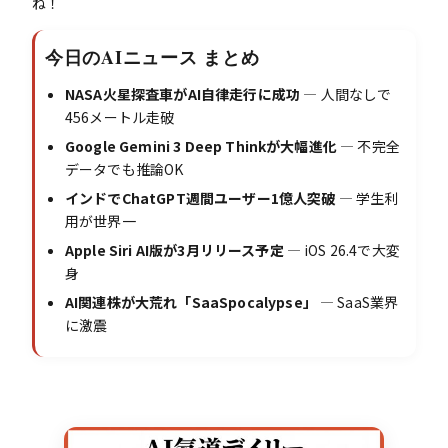
ね！
今日のAIニュース まとめ
NASA火星探査車がAI自律走行に成功
― 人間なしで
456メートル走破
Google Gemini 3 Deep Thinkが大幅進化
― 不完全
データでも推論OK
インドでChatGPT週間ユーザー1億人突破
― 学生利
用が世界一
Apple Siri AI版が3月リリース予定
― iOS 26.4で大変
身
AI関連株が大荒れ「SaaSpocalypse」
― SaaS業界
に激震