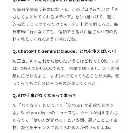
A. 毎日全部追う必要はないよ。このブログみたいに「や
さしくまとめてくれるメディア」を1つ見つけて、週に
2〜3回チェックするだけでも十分。料理で例えると、毎
日市場に行かなくても、信頼できる八百屋さんが旬の食
材を教えてくれるような感じだね。
Q. ChatGPTとGeminiとClaude、どれを使えばいい？
A. 正直、AIをこれから使いたいうちはどれでもOK。まず
は1つ選んで使い込んでみて。料理で例えると、包丁の種
類にこだわるより、まず1本で切ってみることが大事。使
ってるうちに自分に合うものが見えてくるよ。
Q. AIで仕事がなくなるって本当？
A. 「なくなる」というより「変わる」が正確だと思う
よ。SaaSpocalypseのニュースも、ツールが消えるんじ
ゃなくて「使い方が変わる」という話。悪いことこそ宝
物。変化をチャンスに変えられる人が強いんだよね。