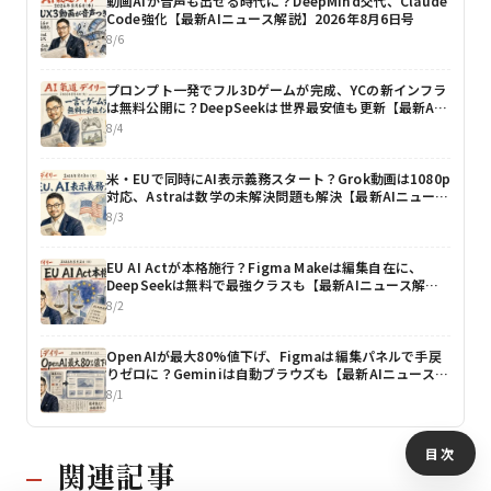
動画AIが音声も出せる時代に？DeepMind交代、Claude
Code強化【最新AIニュース解説】2026年8月6日号
8/6
プロンプト一発でフル3Dゲームが完成、YCの新インフラ
は無料公開に？DeepSeekは世界最安値も更新【最新AI
ニュース解説】2026年8月4日号
8/4
米・EUで同時にAI表示義務スタート？Grok動画は1080p
対応、Astraは数学の未解決問題も解決【最新AIニュース
解説】2026年8月3日号
8/3
EU AI Actが本格施行？Figma Makeは編集自在に、
DeepSeekは無料で最強クラスも【最新AIニュース解
説】2026年8月2日号
8/2
OpenAIが最大80%値下げ、Figmaは編集パネルで手戻
りゼロに？Geminiは自動ブラウズも【最新AIニュース解
説】2026年8月1日号
8/1
目次
関連記事