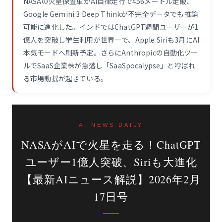
NASAの火星探査車がAI自律走行で456メートル走破、
Google Gemini 3 Deep Thinkが不完全データでも推論
可能に進化した。インドではChatGPT週間ユーザーが1
億人を突破し学生利用が世界一で、Apple Siriも3月にAI
本気モードへ刷新予定。さらにAnthropicの自動化ツー
ルでSaaS企業株が急落し「SaaSpocalypse」と呼ばれ
る市場動揺が起きている。
AI NEWS DAILY
NASAがAIで火星を走る！ChatGPT
ユーザー1億人突破、Siriも大進化
【最新AIニュース解説】2026年2月
17日号