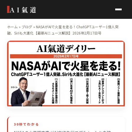
AI氣道
ホーム
»
ブログ
»
NASAがAIで火星を走る！ChatGPTユーザー1億人突
破、Siriも大進化【最新AIニュース解説】2026年2月17日号
30秒でわかる