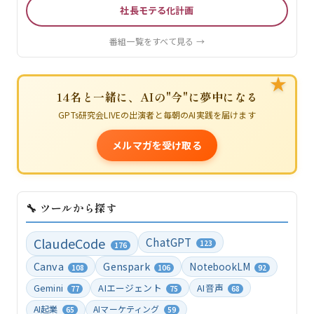
社長モテる化計画
番組一覧をすべて見る →
★
14名と一緒に、AIの"今"に夢中になる
GPTs研究会LIVEの出演者と毎朝のAI実践を届けます
メルマガを受け取る
🔧 ツールから探す
ClaudeCode
ChatGPT
123
176
Canva
Genspark
NotebookLM
108
106
92
Gemini
AIエージェント
AI音声
77
75
68
AI起業
AIマーケティング
65
59