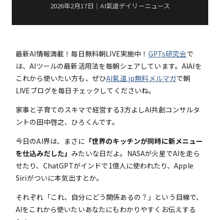
2026年2月17日｜AI氣道デイリーニュース
最新AI情報満載！毎日無料朝LIVE実施中！
GPTs研究会
で
は、AIツールの最新活用法を毎朝シェアしています。AIAIを
これから使いたい方も、ぜひ
AI氣道.jp無料メルマガ
で朝
LIVEブログを毎日チェックしてくださいね。
家事と子育てのスキマで経営する3方よしAI共創コンサルタ
ントの田中啓之、ひろくんです。
今日のAI界は、まさに
「世界のキッチンが同時に新メニュー
を仕込みだした」
みたいな日だよ。NASAが火星でAIを走ら
せたり、ChatGPTがインドで1億人に使われたり、Apple
Siriがついに本気出すとか。
それぞれ「これ、自分にどう関係あるの？」という目線で、
AIをこれから使いたいあなたにもわかりやすくお伝えする