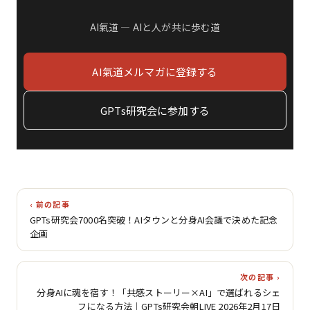
AI氣道 ― AIと人が共に歩む道
AI氣道メルマガに登録する
GPTs研究会に参加する
‹ 前の記事
GPTs研究会7000名突破！AIタウンと分身AI会議で決めた記念
企画
次の記事 ›
分身AIに魂を宿す！「共感ストーリー×AI」で選ばれるシェ
フになる方法｜GPTs研究会朝LIVE 2026年2月17日