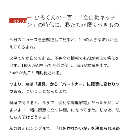
ひろくんの一言：「全自動キッチ
COLUMN
ン」の時代に、私たちが磨くべきもの
今日のニュースを全部通して見ると、1つの大きな流れが見
えてくるよね。
火星でAIが自分で走る。不完全な情報でもAIが考えて答えを
出す。1億人がAIを当たり前に使う。Siriが本気を出す。
SaaSが丸ごと自動化される。
つまり、
AIは「道具」から「パートナー」に確実に変わりつ
つある
、ということなんだよね。
料理で例えると、今まで「便利な調理家電」だったAIが、い
よいよ「一緒に厨房に立つ仲間」になってきた。じゃあ、私
たち人間はどうする？
私の答えはシンプルで、
「何を作りたいか」を決められるの