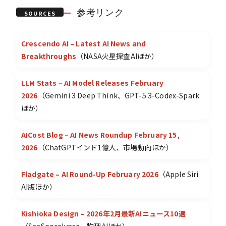
参考リンク
SOURCES
Crescendo AI – Latest AI News and
Breakthroughs
（NASA火星探査AIほか）
LLM Stats – AI Model Releases February
2026
（Gemini 3 Deep Think、GPT-5.3-Codex-Spark
ほか）
AICost Blog – AI News Roundup February 15,
2026
（ChatGPTインド1億人、市場動向ほか）
Fladgate – AI Round-Up February 2026
（Apple Siri
AI版ほか）
Kishioka Design – 2026年2月最新AIニュース10選
（SaaSpocalypse、物理AIほか）