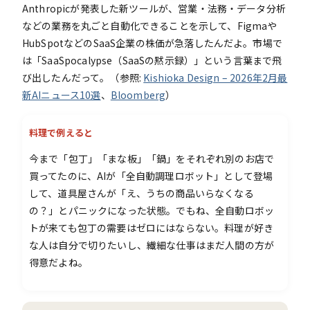
Anthropicが発表した新ツールが、営業・法務・データ分析
などの業務を丸ごと自動化できることを示して、Figmaや
HubSpotなどのSaaS企業の株価が急落したんだよ。市場で
は「SaaSpocalypse（SaaSの黙示録）」という言葉まで飛
び出したんだって。（参照:
Kishioka Design – 2026年2月最
新AIニュース10選
、
Bloomberg
）
料理で例えると
今まで「包丁」「まな板」「鍋」をそれぞれ別のお店で
買ってたのに、AIが「全自動調理ロボット」として登場
して、道具屋さんが「え、うちの商品いらなくなる
の？」とパニックになった状態。でもね、全自動ロボッ
トが来ても包丁の需要はゼロにはならない。料理が好き
な人は自分で切りたいし、繊細な仕事はまだ人間の方が
得意だよね。