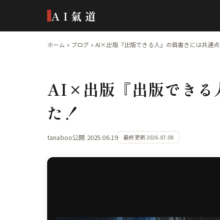
AI氣道
ホーム
»
ブログ
»
AI×出版『出版できる人』の肩書きには共通
AI×出版『出版でき
た！
tanaboo
公開 2025.06.19
最終更新 2026.07.08