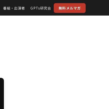
番組・出演者
GPTs研究会
無料メルマガ
っ