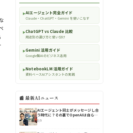
AIエージェント完全ガイド
▶
Claude・ChatGPT・Gemini を使いこなす
な
ペ
ChatGPT vs Claude 比較
▶
出
用途別の選び方と使い分け
ー
Gemini 活用ガイド
▶
Google製AIのビジネス活用
NotebookLM 活用ガイド
▶
資料ベースAIアシスタントの実践
📰 最新AIニュース
AIエージェント同士がメッセージし合
う時代に？その裏でOpenAIは自らブ
レーキを踏んだ【最新AIニュース解
8/9
説】2026年8月9日号