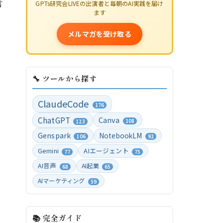
言
GPTs研究会LIVEの出演者と毎朝のAI実践を届け
ます
メルマガを受け取る
🔧 ツールから探す
ClaudeCode
176
ChatGPT
Canva
108
123
Genspark
NotebookLM
106
92
Gemini
AIエージェント
77
75
AI音声
AI起業
68
65
AIマーケティング
59
📚 完全ガイド