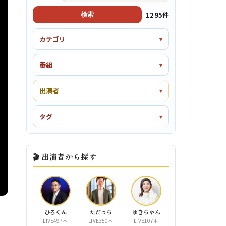
1295件
検索
カテゴリ
番組
出演者
タグ
🎬 出演者から探す
ひろくん
ただっち
ゆきちゃん
LIVE497本
LIVE350本
LIVE107本