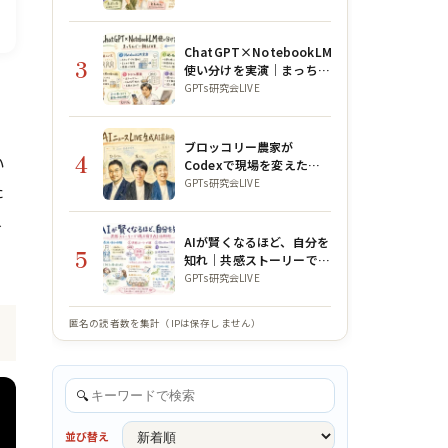
ChatGPT×NotebookLM
3
使い分けを実演｜まっちん
で
ぐー朝LIVE
GPTs研究会LIVE
ブロッコリー農家が
4
い
Codexで現場を変えた話
｜GPTs研究会×WACAコ
GPTs研究会LIVE
た
ラボLIVE
人
AIが賢くなるほど、自分を
5
知れ｜共感ストーリーで魂
を宿すAI活用術【公ちゃん
GPTs研究会LIVE
コラボ】
匿名の読者数を集計（IPは保存しません）
🔍
並び替え