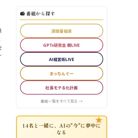
📻 番組から探す
共
週間番組表
支
GPTs研究会 朝LIVE
を
す
AI経営術LIVE
まっちんぐー
社長モテる化計画
番組一覧をすべて見る →
★
14名と一緒に、AIの"今"に夢中に
なる