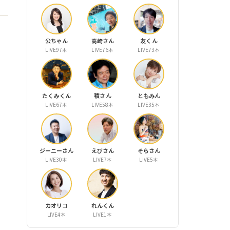
公ちゃん
高崎さん
友くん
LIVE97本
LIVE76本
LIVE73本
たくみくん
積さん
ともみん
LIVE67本
LIVE58本
LIVE35本
ジーニーさん
えびさん
そらさん
LIVE30本
LIVE7本
LIVE5本
カオリコ
れんくん
LIVE4本
LIVE1本