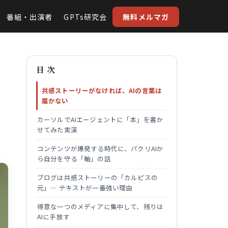
番組・出演者
GPTs研究会
無料メルマガ
目 次
り
共感ストーリーがなければ、AIの言葉は
届かない
カーソルでAIエージェントに「本」を書か
せてみた実演
コンテンツが爆発する時代に、パクリAIか
ら自分を守る「軸」の話
ブログは共感ストーリーの「カルピスの
元」— テキストが一番強い理由
得意な一つのメディアに集中して、残りは
AIに手放す