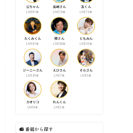
公ちゃん
高崎さん
友くん
LIVE97本
LIVE76本
LIVE73本
たくみくん
積さん
ともみん
LIVE67本
LIVE58本
LIVE35本
ジーニーさん
えびさん
そらさん
LIVE30本
LIVE7本
LIVE5本
カオリコ
れんくん
LIVE4本
LIVE1本
📻 番組から探す