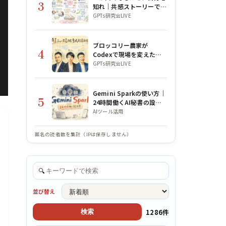
3
知れ｜共感ストーリーで魂
を宿すAI活用術【公ちゃん
GPTs研究会LIVE
コラボ】
ブロッコリー農家が
4
Codexで現場を変えた話
｜GPTs研究会×WACAコ
GPTs研究会LIVE
ラボLIVE
Gemini Sparkの使い方｜
5
24時間働くAI秘書の設計
図
AIツール活用
匿名の読者数を集計（IPは保存しません）
🔍
並び替え
1286件
検索