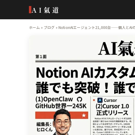
AI氣道
ホーム
»
ブログ
»
NotionAIエージェント21,000台——個人とA