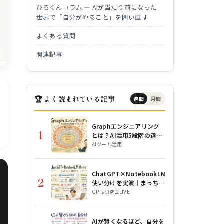
ひろくんコラム — AIが当たり前になった
世界で「自分がやること」を問い直す
よくある質問
関連記事
🏆 よく読まれている記事
週間
月間
Graphエンジニアリング
1
とは？AI活用5段階の違い
と構造を初心者向けに解説
AIツール活用
ChatGPT×NotebookLM
2
使い分けを実演｜まっちん
ぐー朝LIVE
GPTs研究会LIVE
AIが賢くなるほど、自分を