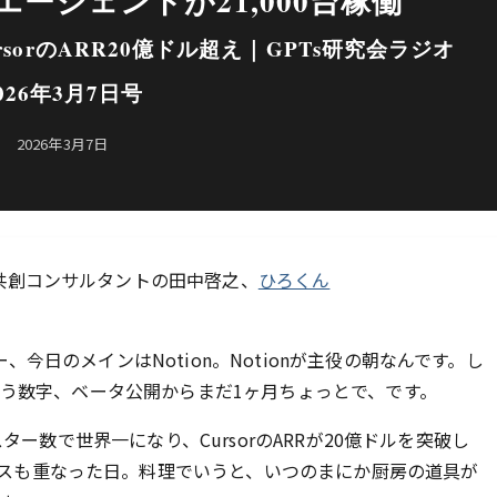
タムエージェントが21,000台稼働
CursorのARR20億ドル超え｜GPTs研究会ラジオ
026年3月7日号
2026年3月7日
I共創コンサルタントの田中啓之、
ひろくん
、今日のメインはNotion。Notionが主役の朝なんです。し
という数字、ベータ公開からまだ1ヶ月ちょっとで、です。
のスター数で世界一になり、CursorのARRが20億ドルを突破し
ースも重なった日。料理でいうと、いつのまにか厨房の道具が