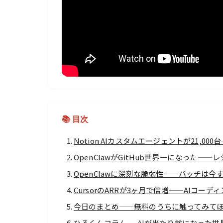
📚 目次
Notion AIカスタムエージェントが21,0
OpenClawがGitHub世界一になった—
OpenClawに深刻な脆弱性——パッチは今
CursorのARRが3ヶ月で倍増——AIコー
今日のまとめ——無料のうちに触ってみて
ひろくんコラム — AIが当たり前になった