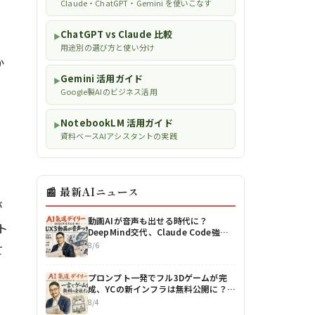
Claude・ChatGPT・Gemini を使いこなす
ChatGPT vs Claude 比較
▶
用途別の選び方と使い分け
か
Gemini 活用ガイド
▶
Google製AIのビジネス活用
NotebookLM 活用ガイド
▶
資料ベースAIアシスタントの実践
📰 最新AIニュース
が
動画AIが音声も出せる時代に？
ト
DeepMind交代、Claude Code強化
【最新AIニュース解説】2026年8月6
8/6
て
日号
プロンプト一発でフル3Dゲームが完
成、YCの新インフラは無料公開に？
DeepSeekは世界最安値も更新【最新
8/4
AIニュース解説】2026年8月4日号