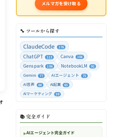
メルマガを受け取る
🔧 ツールから探す
ClaudeCode
176
ChatGPT
Canva
108
123
Genspark
NotebookLM
106
92
Gemini
AIエージェント
77
75
AI音声
AI起業
68
65
AIマーケティング
59
オ
📚 完全ガイド
AIエージェント完全ガイド
▶