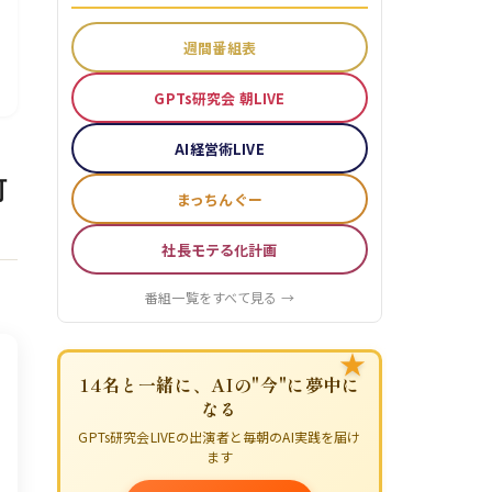
週間番組表
GPTs研究会 朝LIVE
AI経営術LIVE
何
まっちんぐー
社長モテる化計画
番組一覧をすべて見る →
★
14名と一緒に、AIの"今"に夢中に
なる
GPTs研究会LIVEの出演者と毎朝のAI実践を届け
ます