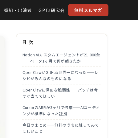
番組・出演者
GPTs研究会
無料メルマガ
目 次
Notion AIカスタムエージェントが21,000台
——ベータ1ヶ月で何が起きたか
OpenClawがGitHub世界一になった——レ
シピがみんなのものになる
OpenClawに深刻な脆弱性——パッチは今
すぐ当ててほしい
CursorのARRが3ヶ月で倍増——AIコーディ
ングが標準になった証拠
今日のまとめ——無料のうちに触ってみて
ほしいこと