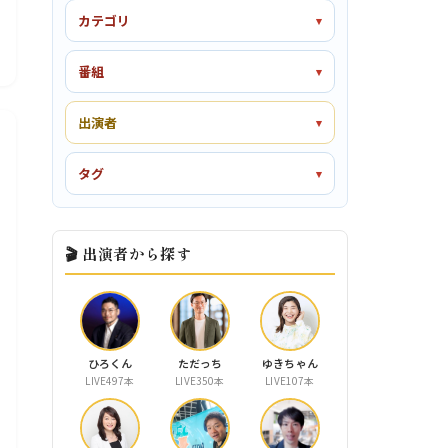
カテゴリ
番組
出演者
タグ
🎬 出演者から探す
ひろくん
ただっち
ゆきちゃん
LIVE497本
LIVE350本
LIVE107本