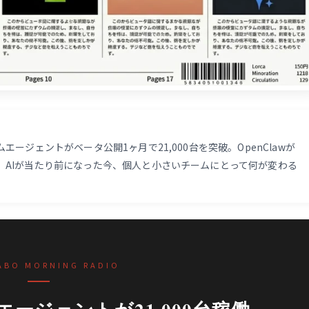
スタムエージェントがベータ公開1ヶ月で21,000台を突破。OpenClawが
億ドル超。AIが当たり前になった今、個人と小さいチームにとって何が変わる
ABO MORNING RADIO