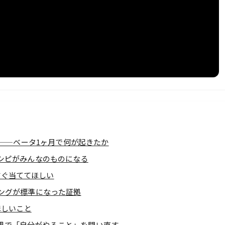
00台——ベータ1ヶ月で何が起きたか
—レシピがみんなのものになる
すぐ当ててほしい
ディングが標準になった証拠
ほしいこと
世界で「自分がやること」を問い直す