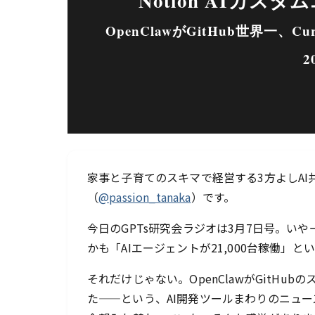
Notion AIカス
OpenClawがGitHub世界一、
2
家事と子育てのスキマで経営する3方よしA
（
@passion_tanaka
）です。
今日のGPTs研究会ラジオは3月7日号。いやー
かも「AIエージェントが21,000台稼働」
それだけじゃない。OpenClawがGitHub
た——という、AI開発ツールまわりのニュ