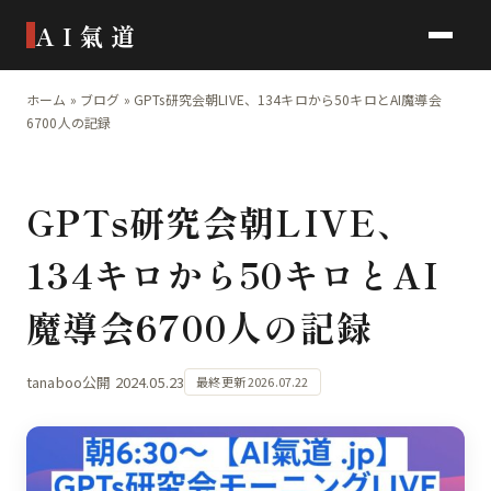
AI氣道
ホーム
»
ブログ
»
GPTs研究会朝LIVE、134キロから50キロとAI魔導会
6700人の記録
GPTs研究会朝LIVE、
134キロから50キロとAI
魔導会6700人の記録
tanaboo
公開 2024.05.23
最終更新 2026.07.22