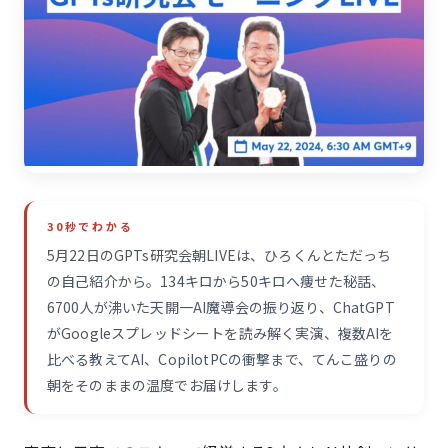
30秒でわかる
5月22日のGPTs研究会朝LIVEは、ひろくんとただっち
の自己紹介から。134キロから50キロへ痩せた秘話、
6700人が沸いた天開一AI魔導会の振り返り、ChatGPT
がGoogleスプレッドシートを読み解く実演、複数AIを
比べる教えてAI、CopilotPCの衝撃まで、てんこ盛りの
朝をそのままの温度でお届けします。