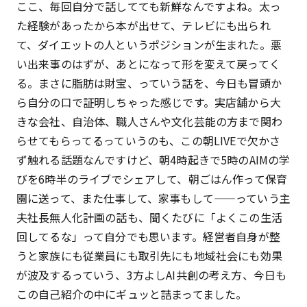
ここ、毎回自分で話してても新鮮なんですよね。太っ
た経験があったから本が出せて、テレビにも出られ
て、ダイエットの人というポジションが生まれた。悪
い出来事のはずが、あとになって形を変えて戻ってく
る。まさに脂肪は財宝、っていう話を、今日も冒頭か
ら自分の口で証明しちゃった感じです。実店舗から大
きな会社、自治体、職人さんや文化芸能の方まで関わ
らせてもらってるっていうのも、この朝LIVEで欠かさ
ず触れる話題なんですけど、朝4時起きで5時のAIMの学
びを6時半のライブでシェアして、朝ごはん作って保育
園に送って、また仕事して、家事もして——っていう主
夫社長無人化計画の話も、聞くたびに「よくこの生活
回してるな」って自分でも思います。経営者自身が整
うと家族にも従業員にも取引先にも地域社会にも効果
が波及するっていう、3方よしAI共創の考え方、今日も
この自己紹介の中にギュッと詰まってました。