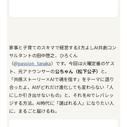
家事と子育てのスキマで経営する3方よしAI共創コン
サルタントの田中啓之、ひろくん
（
@passion_tanaka
）です。今回は火曜定番のゲス
ト、元アナウンサーの
公ちゃん（松下公子）
と、
「共感ストーリー×AIで魂を宿す」をテーマに語り
合ったよ。AIがどれだけ進化しても変わらない「人
にしか引き出せないもの」と、それをAIでレバレッ
ジする方法。AI時代に「選ばれる人」になりたい人
に、まるごと届けるね。