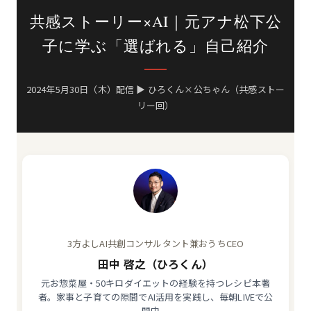
共感ストーリー×AI｜元アナ松下公
子に学ぶ「選ばれる」自己紹介
2024年5月30日（木）配信 ▶ ひろくん×公ちゃん（共感ストー
リー回）
3方よしAI共創コンサルタント兼おうちCEO
田中 啓之（ひろくん）
元お惣菜屋・50キロダイエットの経験を持つレシピ本著
者。家事と子育ての隙間でAI活用を実践し、毎朝LIVEで公
開中。