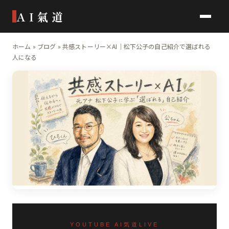
AI氣道
ホーム
»
ブログ
»
共感ストーリー×AI｜松下公子の自己紹介で選ばれる
人になる
YOUTUBE AI気道LIVE