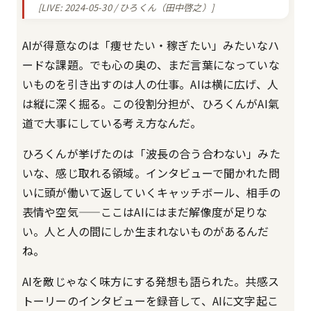
[LIVE: 2024-05-30 / ひろくん（田中啓之）]
AIが得意なのは「痩せたい・稼ぎたい」みたいなハ
ードな課題。でも心の奥の、まだ言葉になっていな
いものを引き出すのは人の仕事。AIは横に広げ、人
は縦に深く掘る。この役割分担が、ひろくんがAI氣
道で大事にしている考え方なんだ。
ひろくんが挙げたのは「波長の合う合わない」みた
いな、感じ取れる領域。インタビューで聞かれた問
いに頭が働いて返していくキャッチボール、相手の
表情や空気——ここはAIにはまだ解像度が足りな
い。人と人の間にしか生まれないものがあるんだ
ね。
AIを敵じゃなく味方にする発想も語られた。共感ス
トーリーのインタビューを録音して、AIに文字起こ