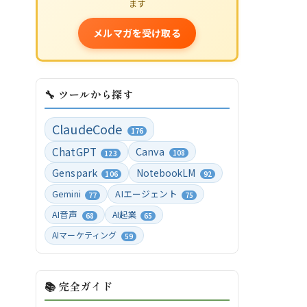
ます
メルマガを受け取る
🔧 ツールから探す
ClaudeCode
176
ChatGPT
Canva
108
123
Genspark
NotebookLM
106
92
Gemini
AIエージェント
77
75
AI音声
AI起業
68
65
AIマーケティング
59
📚 完全ガイド