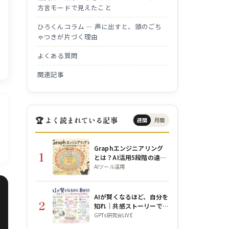
方言モードで見えたこと
ひろくんコラム ― 声に出すと、頭のごち
ゃつきが片づく理由
よくある質問
関連記事
🏆 よく読まれている記事
週間
月間
Graphエンジニアリング
1
とは？AI活用5段階の違い
と構造を初心者向けに解説
AIツール活用
AIが賢くなるほど、自分を
2
知れ｜共感ストーリーで魂
を宿すAI活用術【公ちゃん
GPTs研究会LIVE
コラボ】