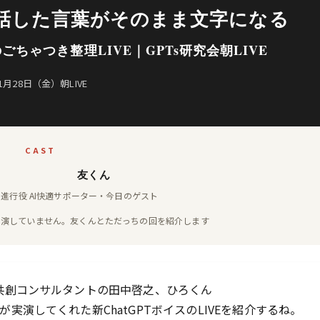
で、話した言葉がそのまま文字になる
ちゃつき整理LIVE｜GPTs研究会朝LIVE
1月28日（金）朝LIVE
CAST
友くん
・進行役
AI快適サポーター・今日のゲスト
は出演していません。友くんとただっちの回を紹介します
I共創コンサルタントの田中啓之、ひろくん
が実演してくれた新ChatGPTボイスのLIVEを紹介するね。