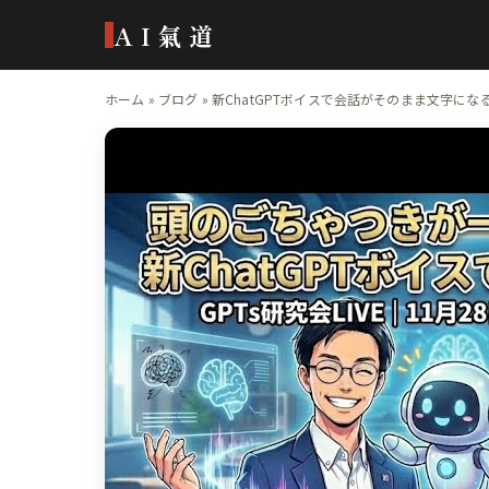
AI氣道
ホーム
»
ブログ
»
新ChatGPTボイスで会話がそのまま文字に