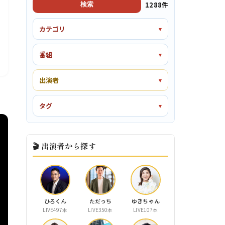
1288件
検索
カテゴリ
番組
出演者
タグ
🎬 出演者から探す
ひろくん
ただっち
ゆきちゃん
LIVE497本
LIVE350本
LIVE107本