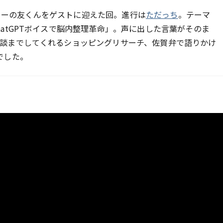
ポーターの友くんをゲストに迎えた回。進行は
ただっち
。テーマ
atGPTボイスで脳内整理革命」。声に出した言葉がそのま
談までしてくれるショッピングリサーチ、佐賀弁で語りかけ
でした。