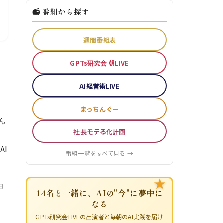
📻 番組から探す
週間番組表
GPTs研究会 朝LIVE
リ
AI経営術LIVE
まっちんぐー
ん
社長モテる化計画
ノ
I
番組一覧をすべて見る →
★
ョ
14名と一緒に、AIの"今"に夢中に
なる
GPTs研究会LIVEの出演者と毎朝のAI実践を届け