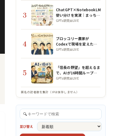
ChatGPT×NotebookLM
3
使い分けを実演｜まっちん
ぐー朝LIVE
GPTs研究会LIVE
ブロッコリー農家が
4
Codexで現場を変えた話
｜GPTs研究会×WACAコ
GPTs研究会LIVE
ラボLIVE
「信長の野望」を超えるま
5
で、AIが16時間ループを
回し続けた｜月曜朝の
GPTs研究会LIVE
GPTs研究会LIVE 2026年8
月3日
匿名の読者数を集計（IPは保存しません）
🔍
並び替え