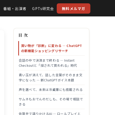
番組・出演者
GPTs研究会
無料メルマガ
目 次
買い物が「診断」に変わる ― ChatGPT
の新機能ショッピングリサーチ
会話の中で決済まで終わる ― Instant
Checkoutと「探されて買われる」時代
青い玉が消えて、話した言葉がそのまま文
字になった ― 新ChatGPTボイス本題
声を選べて、未来は冷蔵庫にも搭載される
サムネもおでんのだしも、その場で相談で
きる
佐賀弁で語りかけるAI ― ロールプレイと