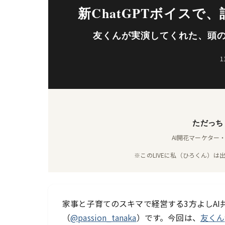
新ChatGPTボイス
友くんが実演してくれた、頭のご
1
ただっち
AI開花マーケター
※このLIVEに私（ひろくん）
家事と子育てのスキマで経営する3方よしA
（
@passion_tanaka
）です。今回は、
友くん