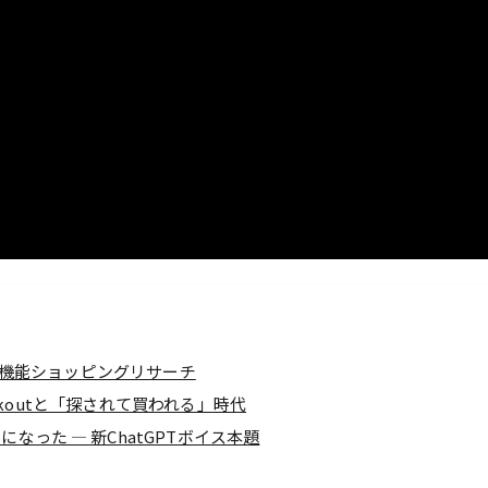
の新機能ショッピングリサーチ
eckoutと「探されて買われる」時代
った ― 新ChatGPTボイス本題