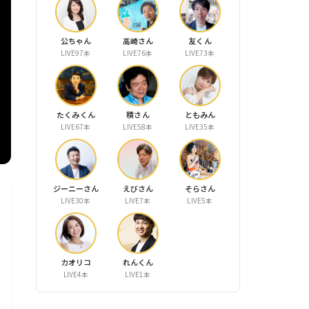
公ちゃん
高崎さん
友くん
LIVE97本
LIVE76本
LIVE73本
たくみくん
積さん
ともみん
LIVE67本
LIVE58本
LIVE35本
ジーニーさん
えびさん
そらさん
LIVE30本
LIVE7本
LIVE5本
カオリコ
れんくん
LIVE4本
LIVE1本