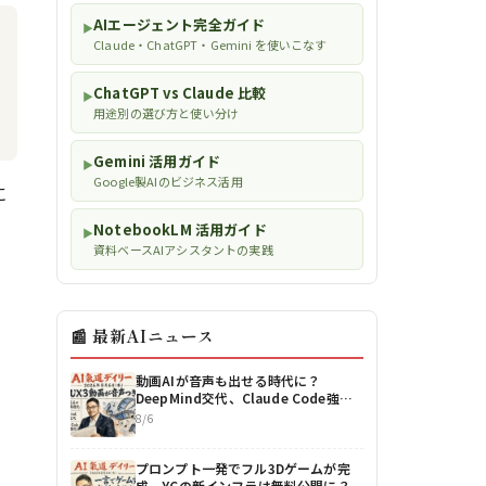
AIエージェント完全ガイド
▶
Claude・ChatGPT・Gemini を使いこなす
ChatGPT vs Claude 比較
▶
用途別の選び方と使い分け
Gemini 活用ガイド
▶
Google製AIのビジネス活用
に
NotebookLM 活用ガイド
▶
資料ベースAIアシスタントの実践
📰 最新AIニュース
動画AIが音声も出せる時代に？
DeepMind交代、Claude Code強化
【最新AIニュース解説】2026年8月6
8/6
日号
プロンプト一発でフル3Dゲームが完
成、YCの新インフラは無料公開に？