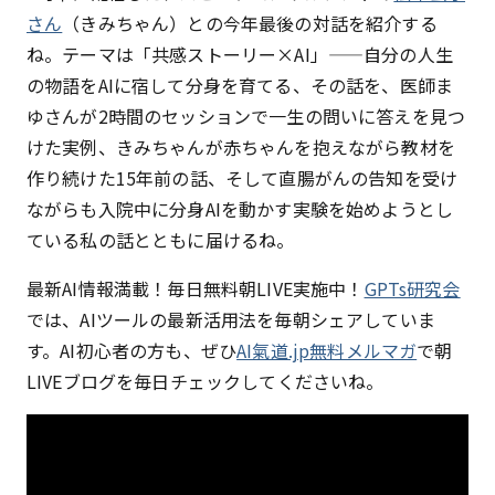
さん
（きみちゃん）との今年最後の対話を紹介する
ね。テーマは「共感ストーリー×AI」——自分の人生
の物語をAIに宿して分身を育てる、その話を、医師ま
ゆさんが2時間のセッションで一生の問いに答えを見つ
けた実例、きみちゃんが赤ちゃんを抱えながら教材を
作り続けた15年前の話、そして直腸がんの告知を受け
ながらも入院中に分身AIを動かす実験を始めようとし
ている私の話とともに届けるね。
最新AI情報満載！毎日無料朝LIVE実施中！
GPTs研究会
では、AIツールの最新活用法を毎朝シェアしていま
す。AI初心者の方も、ぜひ
AI氣道.jp無料メルマガ
で朝
LIVEブログを毎日チェックしてくださいね。