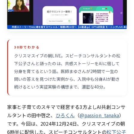
30秒でわかる
クリスマスイブの朝LIVE。スピーチコンサルタントの松
下公子さんと語ったのは、共感ストーリーをAIに宿して
分身を育てるという話。医師まゆさんが2時間で一生の
問いの答えを見つけた実例から、入院中も分身AIが動き
続けるという実証実験の構想まで、濃密な40分。
家事と子育てのスキマで経営する3方よしAI共創コンサ
ルタントの田中啓之、
ひろくん
（
@passion_tanaka
）
です。今回は、2024年12月24日、クリスマスイブの朝
6時半に配信した、スピーチコンサルタントの
松下公子