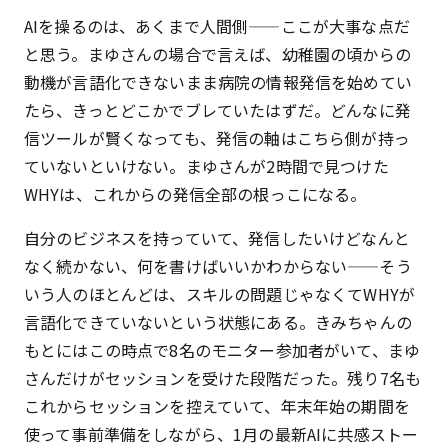
AIを操るのは、あくまで人間側——ここが大事な点だ
と思う。まゆさんの場合で言えば、幼稚園の頃からの
動機が言語化できないまま病院の情報発信を始めてい
たら、きっとどこかでブレていたはずだ。どんなに発
信ツールが賢くなっても、発信の軸はこちら側が持っ
ていないといけない。まゆさんが2時間で見つけた
WHYは、これからの発信全部の根っこになる。
自分のビジネスを持っていて、発信したいけどなんと
なく続かない、何を書けばいいかわからない——そう
いう人のほとんどは、スキルの問題じゃなくてWHYが
言語化できていないという状態にある。きみちゃんの
もとにはこの時点で8名のモニター参加者がいて、まゆ
さんだけがセッションを受けた段階だった。残り7名も
これからセッションを控えていて、年末年始の期間を
使って事前準備をしながら、1月の最新AIに共感ストー