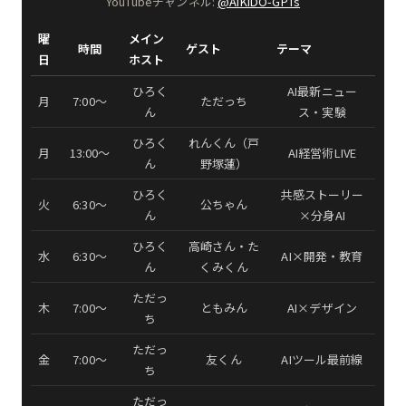
YouTubeチャンネル:
@AIKIDO-GPTs
曜
メイン
時間
ゲスト
テーマ
日
ホスト
ひろく
AI最新ニュー
月
7:00〜
ただっち
ん
ス・実験
ひろく
れんくん（戸
月
13:00〜
AI経営術LIVE
ん
野塚蓮）
ひろく
共感ストーリー
火
6:30〜
公ちゃん
ん
×分身AI
ひろく
高崎さん・た
水
6:30〜
AI×開発・教育
ん
くみくん
ただっ
木
7:00〜
ともみん
AI×デザイン
ち
ただっ
金
7:00〜
友くん
AIツール最前線
ち
ただっ