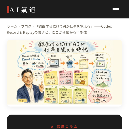
AI氣道
ホーム
»
ブログ
»
「録画するだけでAIが仕事を覚える」——Codex
Record & Replayの凄さと、ここから広がる可能性
AI活用コラム