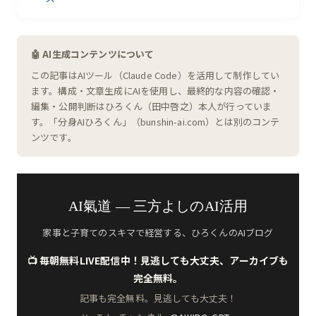
🤖 AI生成コンテンツについて
この記事はAIツール（Claude Code）を活用して制作してい
ます。構成・文章生成にAIを使用し、最終的な内容の確認・
編集・公開判断はひろくん（田中啓之）本人が行っていま
す。「分身AIひろくん」（bunshin-ai.com）とは別のコンテ
ンツです。
AI氣道 — 三方よしのAI活用
家事と子育てのスキマで経営する、ひろくんのAIブログ
📺 毎朝無料LIVE配信中！見逃しても大丈夫、アーカイブも
完全無料。
記事も完全無料。見逃しても大丈夫！