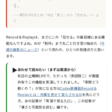
く。
——週刊LIVEまとめ「AIは『使う』から『任せる』へ」よ
り
Record & Replayは、まさにこの「任せる」の最前線にある機
能なんですよね。AIが「制作」まで丸ごと引き受け始めた（
今
週の最新AIニュース
）という流れの、ひとつの到達点だと思い
ます。
▶
あわせて読みたい（まずは実演から）
先日の土曜朝LIVEで、ただっち（多田啓二）が画面
共有でこの機能を実演してくれました。「実際どう
動くの？」が気になる方は
Codex新機能Record &
Replayとは｜作業を見せて覚えさせるAI
を先にどう
ぞ。あの記事が「実演で見る入口」、この記事が
「凄さと可能性を読む」編です。