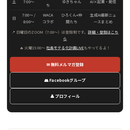
土
7:00〜
ゆきちゃん
AI×起業・発信
ち
7:00〜 /
WACA
ひろくん+仲
生成AI最新ニュ
日
8:00〜
コラボ
間たち
ースまとめ
📍 日曜日のZOOM（7:00〜）は登録制です。
詳細・登録はこち
ら
🔥 火曜15:00〜
社長モテる化計画LIVE
もやってるよ！
✉ 無料メルマガ登録
👥 Facebookグループ
👤 プロフィール