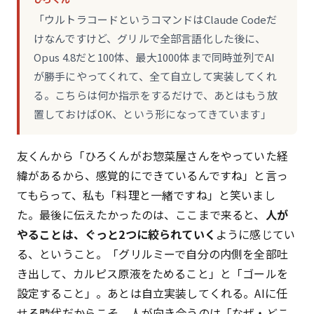
「ウルトラコードというコマンドはClaude Codeだ
けなんですけど、グリルで全部言語化した後に、
Opus 4.8だと100体、最大1000体まで同時並列でAI
が勝手にやってくれて、全て自立して実装してくれ
る。こちらは何か指示をするだけで、あとはもう放
置しておけばOK、という形になってきています」
友くんから「ひろくんがお惣菜屋さんをやっていた経
緯があるから、感覚的にできているんですね」と言っ
てもらって、私も「料理と一緒ですね」と笑いまし
た。最後に伝えたかったのは、ここまで来ると、
人が
やることは、ぐっと2つに絞られていく
ように感じてい
る、ということ。「グリルミーで自分の内側を全部吐
き出して、カルピス原液をためること」と「ゴールを
設定すること」。あとは自立実装してくれる。AIに任
せる時代だからこそ、人が向き合うのは「なぜ・どこ