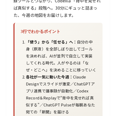
録ツールとつながり、Codexは「背中を見せれ
ば真似する」段階へ。30分にギュッと詰まっ
た、今週の地図をお届けします。
3行でわかるポイント
「使う」から「任せる」へ：
自分の中
身（原液）を全部しぼり出してゴール
を決めれば、AIが並列で自立して実装
してくれる時代。人がやるのは「な
ぜ・どこへ」を決めることに移っていく
各社が一気に動いた今週：
Claude
Designでスライドが激変／ChatGPTア
プリ連携で議事録が自動化／Codex
Record＆Replayで“背中を見せれば真
似する”／ChatGPT Pulseが毎朝あなた
宛ての「新聞」を届ける