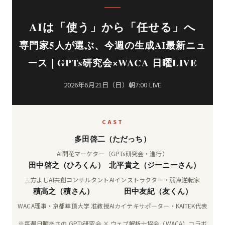
AIは「使う」から「任せる」へ
専門家5人が選ぶ、今週の生成AI最新ニュ
ース｜GPTs研究会×WACA 日曜LIVE
2026年6月21日（日）朝7:00 LIVE
CAST
多田啓二（ただっち）
AI開花マーケター（GPTs研究会・進行）
田中啓之（ひろくん）
北平貴之（ジーニーさん）
三方よしAI共創コンサルタント
AIインストラクター・弱点逆転家
積高之（積さん）
田中友紀（友くん）
WACA理事・京都華頂大学 准教授
AIカイテキサポーター・KAITEK代表
※毎週日曜あさの GPTs研究会 × ウェブ解析士協会（WACA）コラボ