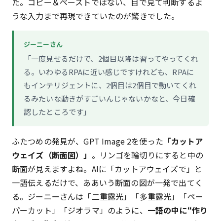
た。コピー＆ペーストではない、目で見て判断するよ
うな入力まで再現できていたのが驚きでした。
ジーニーさん
「一度見せるだけで、2個目以降は習ってやってくれ
る。いわゆるRPAに近い感じですけれども、RPAに
もインテリジェントに、2個目は2個目で動いてくれ
るみたいな動きがすごいんじゃないかなと、今日確
認したところです」
ふたつめの発見が、GPT Image 2を使った
「カットア
ウェイズ（断面図）」
。リンゴを輪切りにすると中の
断面が見えますよね。AIに「カットアウェイズで」と
一語伝えるだけで、ああいう断面の図が一発で出てく
る。ジーニーさんは「二重露光」「多重露光」「ペー
パーカット」「ジオラマ」のように、
一語の中に“作り