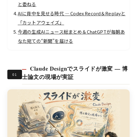
と委ねる
AIに背中を見せる時代 — Codex Record＆Replayと
「カットアウェイズ」
今週の生成AIニュース総まとめ＆ChatGPTが毎朝あ
なた宛ての“新聞”を届ける
Claude Designでスライドが激変 — 博
01
士論文の現場が実証