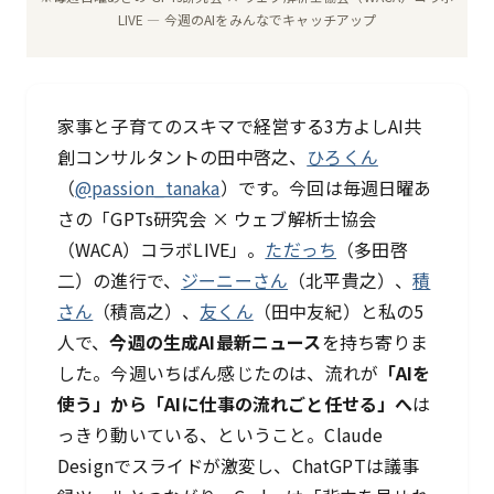
LIVE — 今週のAIをみんなでキャッチアップ
家事と子育てのスキマで経営する3方よしAI共
創コンサルタントの田中啓之、
ひろくん
（
@passion_tanaka
）です。今回は毎週日曜あ
さの「GPTs研究会 × ウェブ解析士協会
（WACA）コラボLIVE」。
ただっち
（多田啓
二）の進行で、
ジーニーさん
（北平貴之）、
積
さん
（積高之）、
友くん
（田中友紀）と私の5
人で、
今週の生成AI最新ニュース
を持ち寄りま
した。今週いちばん感じたのは、流れが
「AIを
使う」から「AIに仕事の流れごと任せる」へ
は
っきり動いている、ということ。Claude
Designでスライドが激変し、ChatGPTは議事