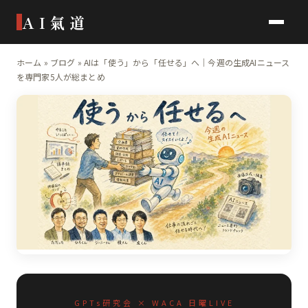
AI氣道
ホーム
»
ブログ
»
AIは「使う」から「任せる」へ｜今週の生成AIニュース
を専門家5人が総まとめ
GPTs研究会 × WACA 日曜LIVE