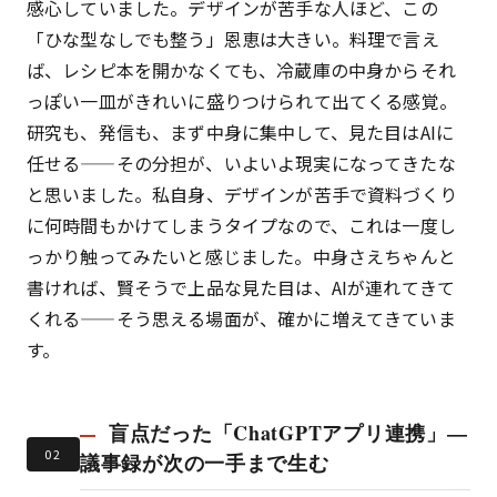
感心していました。デザインが苦手な人ほど、この
「ひな型なしでも整う」恩恵は大きい。料理で言え
ば、レシピ本を開かなくても、冷蔵庫の中身からそれ
っぽい一皿がきれいに盛りつけられて出てくる感覚。
研究も、発信も、まず中身に集中して、見た目はAIに
任せる——その分担が、いよいよ現実になってきたな
と思いました。私自身、デザインが苦手で資料づくり
に何時間もかけてしまうタイプなので、これは一度し
っかり触ってみたいと感じました。中身さえちゃんと
書ければ、賢そうで上品な見た目は、AIが連れてきて
くれる——そう思える場面が、確かに増えてきていま
す。
盲点だった「ChatGPTアプリ連携」—
02
議事録が次の一手まで生む