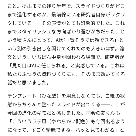
こと。提出までの残り半年で、スライドづくりがどこ
まで進化するのか、最前線にいる研究者自身がワクワ
クしている——その表情がとても印象的でした。これ
までスタイリッシュな方向ばかり選びがちだった、と
いう積さんにとって、AIが「賢そうで信頼できる」と
いう別の引き出しを開けてくれたのも大きいはず。論
文という、いちばん中身が問われる場面で、研究者が
「見た目はAIに任せられる」と実感している。これは
私たちふつうの資料づくりにも、そのまま効いてくる
話だと思いました。
テンプレート（ひな型）を用意しなくても、白紙の状
態からちゃんと整ったスライドが出てくる——ここが
今回の進化のキモだと感じました。司会の友くんも
「こういうラテ風（やわらかい配色）も今回出るよう
になって、すごく綺麗ですね。パッと見てわかる」と