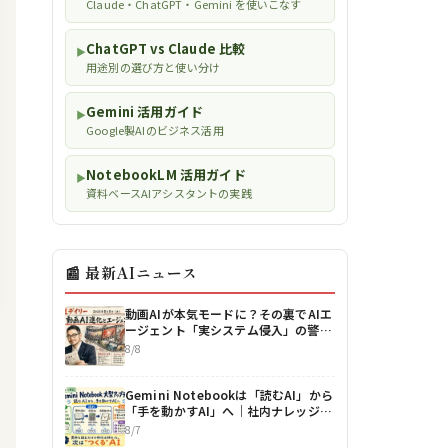
Claude・ChatGPT・Gemini を使いこなす
ChatGPT vs Claude 比較
▶
用途別の選び方と使い分け
Gemini 活用ガイド
▶
Google製AIのビジネス活用
NotebookLM 活用ガイド
▶
資料ベースAIアシスタントの実践
📰 最新AIニュース
動画AIが本気モードに？その裏でAIエ
ージェント「実システム侵入」の警鐘
も【最新AIニュース解説】2026年8月
8/8
8日号
Gemini Notebookは「読むAI」から
「手を動かすAI」へ｜社内ナレッジを
成果物に変える新しいAI活用
8/7