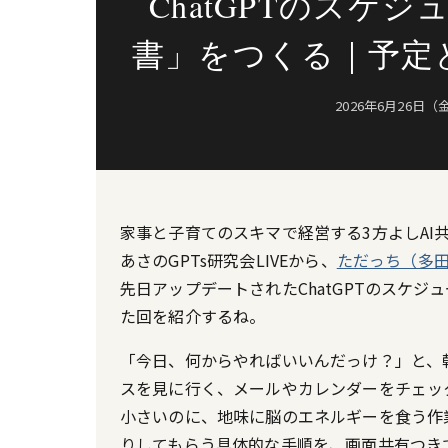
ChatGPTのスケ
書」をつくる｜予定
2026年6月26日（
家事と子育てのスキマで経営する3方よしAI
あさのGPTs研究会LIVEから、
ただっち（多
先日アップデートされたChatGPTのスケジ
た回を紹介するね。
「今日、何からやればいいんだっけ？」と、
スを見に行く、メールやカレンダーをチェック
小さいのに、地味に脳のエネルギーを食う作業だ
りしてもらう具体的な手順を、画面共有つき