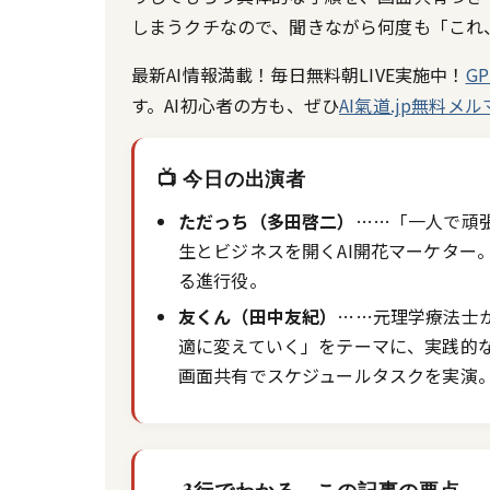
しまうクチなので、聞きながら何度も「これ、
最新AI情報満載！毎日無料朝LIVE実施中！
G
す。AI初心者の方も、ぜひ
AI氣道.jp無料メ
📺 今日の出演者
ただっち（多田啓二）
……「一人で頑
生とビジネスを開くAI開花マーケター
る進行役。
友くん（田中友紀）
……元理学療法士か
適に変えていく」をテーマに、実践的な
画面共有でスケジュールタスクを実演