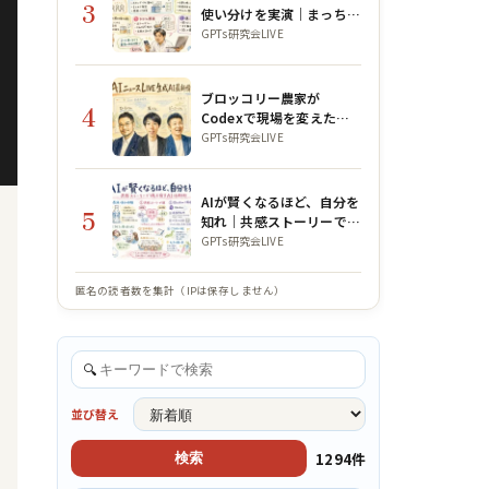
3
使い分けを実演｜まっちん
ぐー朝LIVE
GPTs研究会LIVE
ブロッコリー農家が
4
Codexで現場を変えた話
｜GPTs研究会×WACAコ
GPTs研究会LIVE
ラボLIVE
AIが賢くなるほど、自分を
5
知れ｜共感ストーリーで魂
を宿すAI活用術【公ちゃん
GPTs研究会LIVE
コラボ】
匿名の読者数を集計（IPは保存しません）
🔍
並び替え
1294件
検索