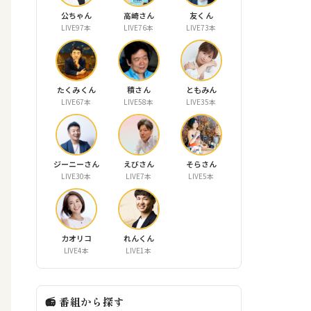
公ちゃん
高崎さん
友くん
LIVE97本
LIVE76本
LIVE73本
たくみくん
積さん
ともみん
LIVE67本
LIVE58本
LIVE35本
ジーニーさん
えびさん
そらさん
LIVE30本
LIVE7本
LIVE5本
カオリコ
れんくん
LIVE4本
LIVE1本
📻 番組から探す