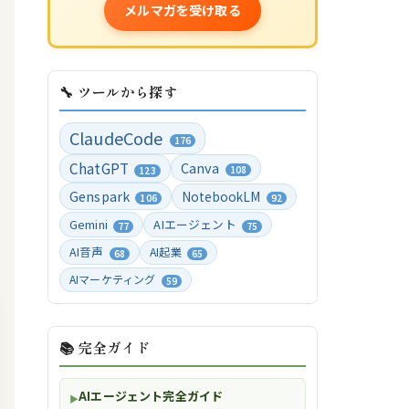
メルマガを受け取る
🔧 ツールから探す
ClaudeCode
176
ChatGPT
Canva
108
123
Genspark
NotebookLM
106
92
Gemini
AIエージェント
77
75
AI音声
AI起業
68
65
AIマーケティング
59
📚 完全ガイド
AIエージェント完全ガイド
▶