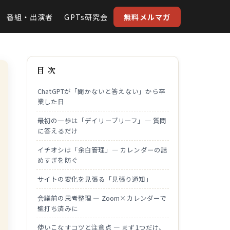
番組・出演者
GPTs研究会
無料メルマガ
目 次
ChatGPTが「聞かないと答えない」から卒
業した日
最初の一歩は「デイリーブリーフ」― 質問
に答えるだけ
イチオシは「余白管理」― カレンダーの詰
めすぎを防ぐ
サイトの変化を見張る「見張り通知」
会議前の思考整理 ― Zoom×カレンダーで
壁打ち済みに
使いこなすコツと注意点 ― まず1つだけ、