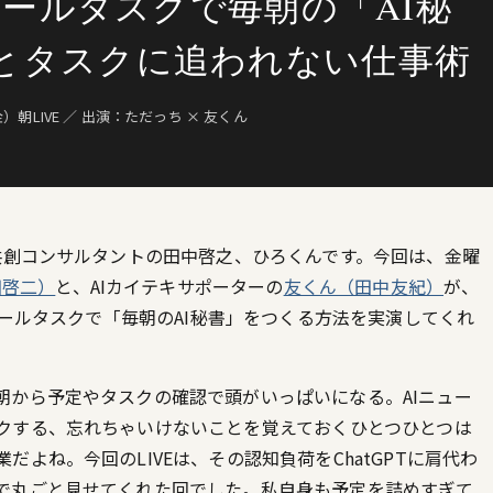
ジュールタスクで毎朝の「AI秘
とタスクに追われない仕事術
金）朝LIVE ／ 出演：ただっち × 友くん
共創コンサルタントの田中啓之、ひろくんです。今回は、金曜
田啓二）
と、AIカイテキサポーターの
友くん（田中友紀）
が、
ュールタスクで「毎朝のAI秘書」をつくる方法を実演してくれ
朝から予定やタスクの確認で頭がいっぱいになる。AIニュー
する、忘れちゃいけないことを覚えておく――ひとつひとつは
よね。今回のLIVEは、その認知負荷をChatGPTに肩代わ
で丸ごと見せてくれた回でした。私自身も予定を詰めすぎて