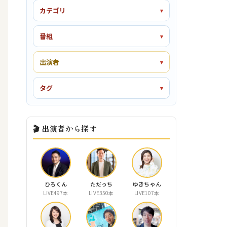
カテゴリ
番組
出演者
タグ
🎬 出演者から探す
ひろくん
ただっち
ゆきちゃん
LIVE497本
LIVE350本
LIVE107本