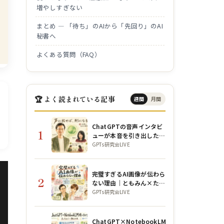
増やしすぎない
まとめ ― 「待ち」のAIから「先回り」のAI
秘書へ
よくある質問（FAQ）
🏆 よく読まれている記事
週間
月間
ChatGPTの音声インタビ
1
ューが本音を引き出した話
｜GPTs研究会朝LIVE
GPTs研究会LIVE
完璧すぎるAI画像が伝わら
2
ない理由｜ともみん×ただ
っちのAIデザイン実演
GPTs研究会LIVE
ChatGPT×NotebookLM