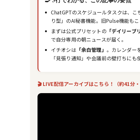
🍳 3行でわかる、この記事の要点
ChatGPTのスケジュールタスクは
り型」のAI秘書機能。旧Pulse機能も
まずは公式プリセットの
「デイリーブ
で自分専用の朝ニュースが届く。
イチオシは
「余白管理」
。カレンダー
「見張り通知」や会議前の壁打ちにも
🎬 LIVE配信アーカイブはこちら！（約41分