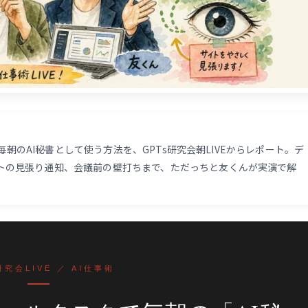
を毎朝のAI秘書として使う方法を、GPTs研究会朝LIVEからレポート。デ
トの見張り通知、会議前の壁打ちまで、ただっちと友くんが実演で解
研究会LIVE ／ AI仕事術