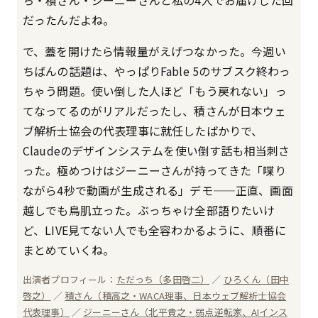
だったんだよね。
で、蓋を開けたら情報量がえげつなかった。今週い
ちばんの話題は、やっぱりFable 5のサブスク終わっ
ちゃう問題。使い倒した人ほど「もう戻れない」っ
てなってるのがリアルだったし、積さんが日本ウェ
ブ解析士協会の代表理事に就任したばかりで、
Claudeのデザインシステムを使い倒す話も相当刺さ
った。極めつけはジーニーさんが持ってきた「喋り
ながら4秒で動画が生成される」デモ——正直、画面
越しでも鳥肌立った。ぶっちゃけ全部語りたいけ
ど、LIVE見てない人でも全容わかるように、順番に
まとめていくね。
出演者プロフィール：
ただっち（多田啓二）
／
ひろくん（田中
啓之）
／
積さん（積高之・WACA理事、日本ウェブ解析士協会
代表理事）
／
ジーニーさん（北平貴之・弱点逆転家、AIインス