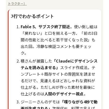
トラクター）
3行でわかるポイント
Fable 5、サブスク終了間近
。使い倒し組は
「戻れない」と口を揃える一方、「前の3日
間の性能と比べると若干甘くなった説」も
出た回。冷静な検証コメントも要チェッ
ク。
積さんが披露した
「Claudeにデザインシス
テムを読み込ませる」
スライド作成法。テ
ンプレート＋既存サイトの雰囲気を読ませ
るだけで、見違えるほどおしゃれな資料が
仕上がる。ただしAIが作った素材を最後に
仕上げるのは
人間のデザイナー視点
。
ジーニーさんのデモは
「喋りながら4秒で動
画が生成される」
次世代AI。料理で言えば