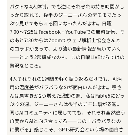
パクトな4人体制。でも逆にそれぞれの持ち時間がし
っかり取れて、後半のジーニーさんのデモまでたっ
ぷり見せてもらえる回になったんだよね。日曜
7:00〜7:25はFacebook・YouTubeでの無料配信、そ
のあと7:30からはZoomでウェブ解析士協会さんと
のコラボがあって、より濃い最新情報が続いていく
——という2部構成なのも、この日曜LIVEならではの
贅沢なところ。
4人それぞれの1週間を軽く振り返るだけでも、AI活
用の温度差がバラバラなのが面白いんだよね。積さ
んは肩書きが2つ増えた激動の週、私はFable5にどっ
ぷりの週、ジーニーさんは後半のデモに繋がる週。
同じAIコミュニティに属してても、それぞれ全然違う
角度からAIと向き合ってる——この「バラバラなの
に繋がる」感じこそ、GPTs研究会という場の面白さ