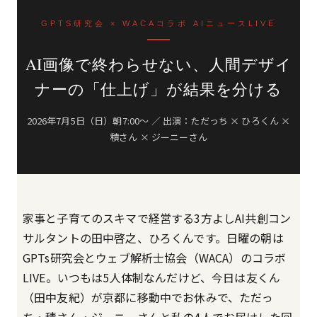
GPTS研究会 × WACAコラボ AIニュースLIVE
AI画像で終わらせない、人間デザイ
ナーの「仕上げ」が結果を分ける
2026年7月5日（日）朝7:00〜 ／ 出演：ただっち × ひろくん ×
積さん × ジーニーさん
家事と子育てのスキマで経営する3方よしAI共創コン
サルタントの田中啓之、ひろくんです。日曜の朝は
GPTs研究会とウェブ解析士協会（WACA）のコラボ
LIVE。いつもは5人体制なんだけど、今日は友くん
（田中友紀）が京都に移動中でお休みで、ただっ
ち・積さん・ジーニーさんと私の4人でお届けした回