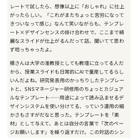
レートで試したら、想像以上に「おしゃれ」に仕上
がったらしい。「これがまたちょっと苦労になって
きついなって感じ」なんて笑いながらも、テンプレ
ート×デザインセンスの掛け合わせで、ここまで綺
麗なスライドが仕上がるんだって話、聞いてて思わ
ず唸っちゃったよ。
積さんは大学の准教授としても教壇に立ってる人だ
から、授業スライドも日常的にAIで量産してるらし
いんだよね。研究発表用のかっちりしたテンプレー
トと、SNSマネージャー研修用のちょっとカジュア
ルなテンプレート——用途によって読み込ませるデ
ザインシステムを使い分けてる、っていう運用の細
かさもさすがだなと思った。テンプレートを「素
材」として与えて、あとは自分の言葉で「次のペー
ジお願いします」を繰り返すだけ。この対話のシン