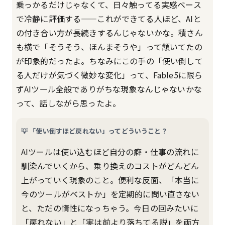
乗っかるだけじゃなくて、日々触ってる実感ベース
で冷静に評価する——これができてる人ほど、AIと
の付き合い方が長続きするんじゃないかな。積さん
も横で「そうそう、ほんまそうや」って頷いてたの
が印象的だったよ。ちなみにこの手の「使い倒して
る人だけが気づく微妙な変化」って、Fable5に限ら
ずAIツール全般でありがちな現象なんじゃないかな
って、話しながら思ったよ。
💡 「使い倒すほど戻れない」ってどういうこと？
AIツールは使い込むほど自分の癖・仕事の流れに
馴染んでいくから、乗り換えのコストがどんどん
上がっていく現象のこと。便利な反面、「本当に
今のツールがベストか」を定期的に問い直さない
と、ただの惰性になっちゃう。今日の回みたいに
「戻れない」と「実は前より落ちてる説」を両方