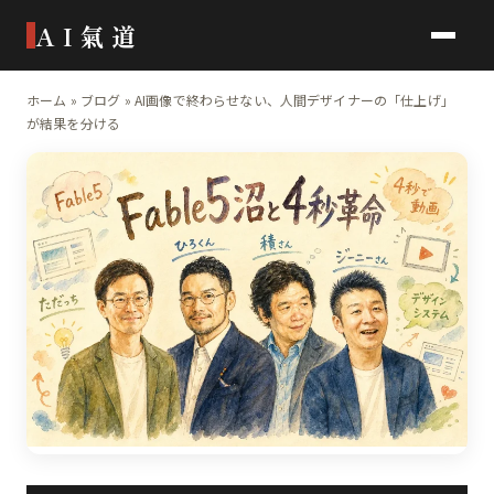
AI氣道
ホーム
»
ブログ
»
AI画像で終わらせない、人間デザイナーの「仕上げ」
が結果を分ける