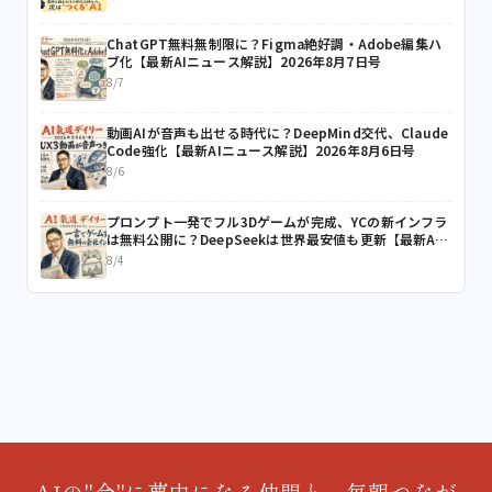
ChatGPT無料無制限に？Figma絶好調・Adobe編集ハ
ブ化【最新AIニュース解説】2026年8月7日号
8/7
動画AIが音声も出せる時代に？DeepMind交代、Claude
Code強化【最新AIニュース解説】2026年8月6日号
8/6
プロンプト一発でフル3Dゲームが完成、YCの新インフラ
は無料公開に？DeepSeekは世界最安値も更新【最新AI
ニュース解説】2026年8月4日号
8/4
AIの"今"に夢中になる仲間と、毎朝つなが