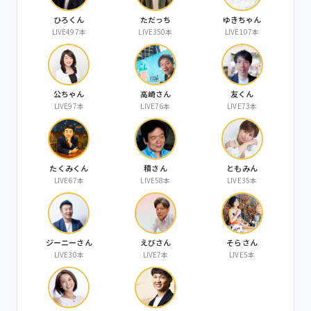
ひろくん
ただっち
ゆきちゃん
LIVE497本
LIVE350本
LIVE107本
公ちゃん
高崎さん
友くん
LIVE97本
LIVE76本
LIVE73本
たくみくん
積さん
ともみん
LIVE67本
LIVE58本
LIVE35本
ジーニーさん
えびさん
そらさん
LIVE30本
LIVE7本
LIVE5本