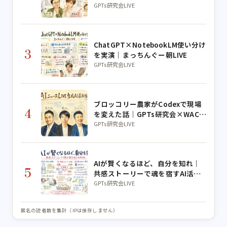
イン実演
GPTs研究会LIVE
ChatGPT×NotebookLM使い分け
3
を実演｜まっちんぐー朝LIVE
GPTs研究会LIVE
ブロッコリー農家がCodexで現場
4
を変えた話｜GPTs研究会×WACA
コラボLIVE
GPTs研究会LIVE
AIが賢くなるほど、自分を知れ｜
5
共感ストーリーで魂を宿すAI活用
術【公ちゃんコラボ】
GPTs研究会LIVE
匿名の読者数を集計（IPは保存しません）