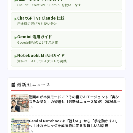
▶
Claude・ChatGPT・Gemini を使いこなす
ChatGPT vs Claude 比較
▶
用途別の選び方と使い分け
Gemini 活用ガイド
▶
Google製AIのビジネス活用
NotebookLM 活用ガイド
▶
資料ベースAIアシスタントの実践
📰 最新AIニュース
動画AIが本気モードに？その裏でAIエージェント「実シ
ステム侵入」の警鐘も【最新AIニュース解説】2026年8
月8日号
8/8
Gemini Notebookは「読むAI」から「手を動かすAI」
へ｜社内ナレッジを成果物に変える新しいAI活用
8/7