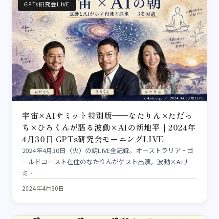
GPTs研究会LIVE
宇宙×AIサミット特別版——なたりん×ただっ
ち×ひろくんが語る波動×AIの新地平｜2024年
4月30日 GPTs研究会モーニングLIVE
2024年4月30日（火）の朝LIVE全記録。オーストラリア・ゴ
ールドコースト在住のなたりんがゲスト出演。波動×AIサ
ミ…
2024年4月30日