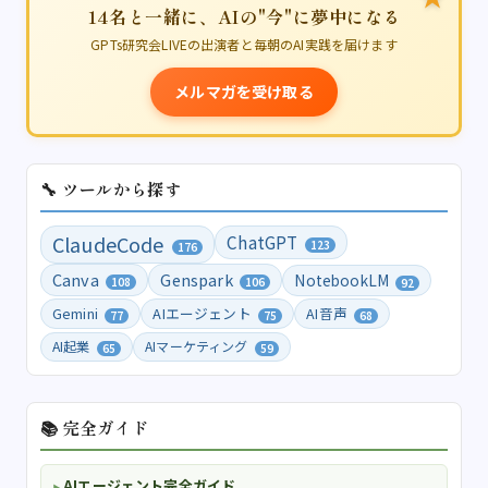
14名と一緒に、AIの"今"に夢中になる
GPTs研究会LIVEの出演者と毎朝のAI実践を届けます
メルマガを受け取る
🔧 ツールから探す
ClaudeCode
ChatGPT
123
176
Canva
Genspark
NotebookLM
108
106
92
Gemini
AIエージェント
AI音声
77
75
68
AI起業
AIマーケティング
65
59
📚 完全ガイド
AIエージェント完全ガイド