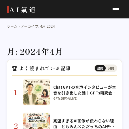
AI氣道
ホーム
»
アーカイブ: 4月 2024
月:
2024年4月
🏆 よく読まれている記事
週間
月間
ChatGPTの音声インタビューが本
1
音を引き出した話｜GPTs研究会朝
LIVE
GPTs研究会LIVE
完璧すぎるAI画像が伝わらない理
2
由｜ともみん×ただっちのAIデザ