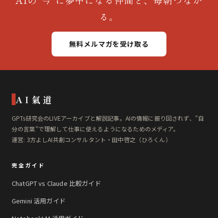
る。
無料メルマガを受け取る
AI氣道
GPTs研究会のLIVEアーカイブと解説記事。AIの情報に振り回されず、"自
分の言葉"で理解して仕事に使えるようになるためのメディア。
運営: 3方よしAI共創コンサルタント・田中啓之（ひろくん）
完全ガイド
ChatGPT vs Claude 比較ガイド
Gemini 活用ガイド