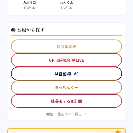
カオリコ
れんくん
LIVE4本
LIVE1本
📻 番組から探す
週間番組表
GPTs研究会 朝LIVE
AI経営術LIVE
まっちんぐー
社長モテる化計画
番組一覧をすべて見る →
★