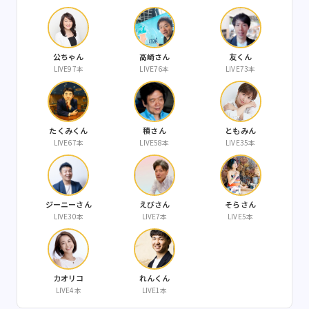
公ちゃん
高崎さん
友くん
LIVE97本
LIVE76本
LIVE73本
たくみくん
積さん
ともみん
LIVE67本
LIVE58本
LIVE35本
ジーニーさん
えびさん
そらさん
LIVE30本
LIVE7本
LIVE5本
カオリコ
れんくん
LIVE4本
LIVE1本