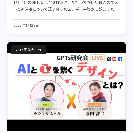
1月24日のGPTs研究会朝LIVEは、ただっちが伝統職人のゲス
トとAI活用について語り合った回。半信半疑から始まった
一…
2025年1月25日
GPTs研究会LIVE