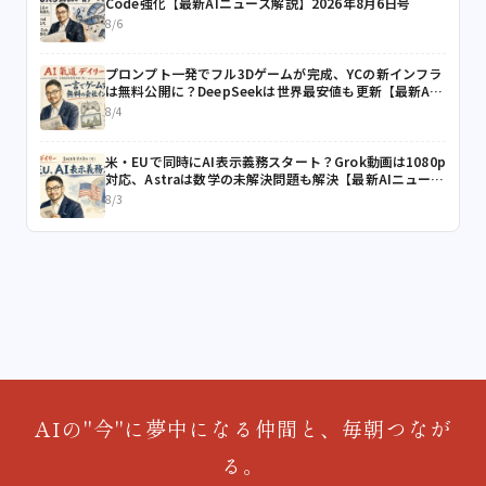
Code強化【最新AIニュース解説】2026年8月6日号
8/6
プロンプト一発でフル3Dゲームが完成、YCの新インフラ
は無料公開に？DeepSeekは世界最安値も更新【最新AI
ニュース解説】2026年8月4日号
8/4
米・EUで同時にAI表示義務スタート？Grok動画は1080p
対応、Astraは数学の未解決問題も解決【最新AIニュース
解説】2026年8月3日号
8/3
AIの"今"に夢中になる仲間と、毎朝つなが
る。