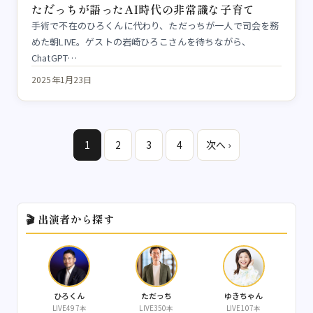
ただっちが語ったAI時代の非常識な子育て
手術で不在のひろくんに代わり、ただっちが一人で司会を務
めた朝LIVE。ゲストの岩崎ひろこさんを待ちながら、
ChatGPT…
2025年1月23日
1
2
3
4
次へ ›
🎬 出演者から探す
ひろくん
ただっち
ゆきちゃん
LIVE497本
LIVE350本
LIVE107本