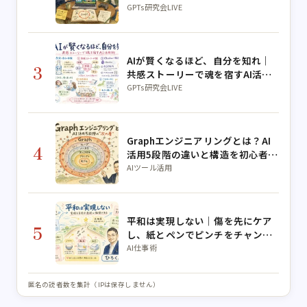
曜朝のGPTs研究会LIVE 2026年8月
GPTs研究会LIVE
3日
AIが賢くなるほど、自分を知れ｜
3
共感ストーリーで魂を宿すAI活用
術【公ちゃんコラボ】
GPTs研究会LIVE
Graphエンジニアリングとは？AI
4
活用5段階の違いと構造を初心者向
けに解説
AIツール活用
平和は実現しない｜傷を先にケア
5
し、紙とペンでピンチをチャンス
に変える
AI仕事術
匿名の読者数を集計（IPは保存しません）