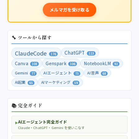
メルマガを受け取る
🔧 ツールから探す
ClaudeCode
ChatGPT
123
176
Canva
Genspark
NotebookLM
108
106
92
Gemini
AIエージェント
AI音声
77
75
68
AI起業
AIマーケティング
65
59
📚 完全ガイド
AIエージェント完全ガイド
▶
Claude・ChatGPT・Gemini を使いこなす