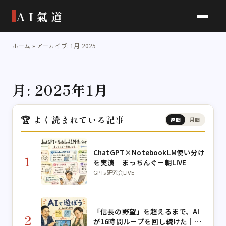
AI氣道
ホーム
»
アーカイブ: 1月 2025
月:
2025年1月
🏆 よく読まれている記事
週間
月間
ChatGPT×NotebookLM使い分け
1
を実演｜まっちんぐー朝LIVE
GPTs研究会LIVE
「信長の野望」を超えるまで、AI
2
が16時間ループを回し続けた｜月