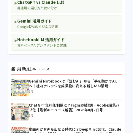
ChatGPT vs Claude 比較
▶
用途別の選び方と使い分け
Gemini 活用ガイド
▶
Google製AIのビジネス活用
NotebookLM 活用ガイド
▶
資料ベースAIアシスタントの実践
📰 最新AIニュース
Gemini Notebookは「読むAI」から「手を動かすAI」
へ｜社内ナレッジを成果物に変える新しいAI活用
8/7
ChatGPT無料無制限に？Figma絶好調・Adobe編集ハ
ブ化【最新AIニュース解説】2026年8月7日号
8/7
動画AIが音声も出せる時代に？DeepMind交代、Claude