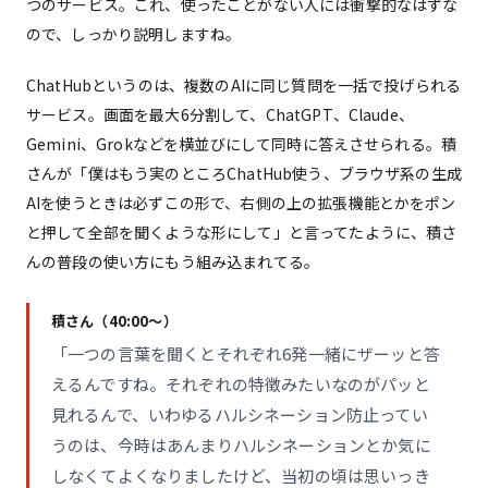
つのサービス。これ、使ったことがない人には衝撃的なはずな
ので、しっかり説明しますね。
ChatHubというのは、複数のAIに同じ質問を一括で投げられる
サービス。画面を最大6分割して、ChatGPT、Claude、
Gemini、Grokなどを横並びにして同時に答えさせられる。積
さんが「僕はもう実のところChatHub使う、ブラウザ系の生成
AIを使うときは必ずこの形で、右側の上の拡張機能とかをポン
と押して全部を聞くような形にして」と言ってたように、積さ
んの普段の使い方にもう組み込まれてる。
積さん（40:00〜）
「一つの言葉を聞くとそれぞれ6発一緒にザーッと答
えるんですね。それぞれの特徴みたいなのがパッと
見れるんで、いわゆるハルシネーション防止ってい
うのは、今時はあんまりハルシネーションとか気に
しなくてよくなりましたけど、当初の頃は思いっき