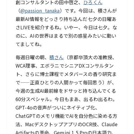
創コンサルタントの田中啓之、
ひろくん
（
@passion_tanaka
）です。今回は、積さんが
最新AI情報をどっさり持ち込んだ七夕の日曜あ
さLIVEを紹介するね。いやー、今日は七夕。な
のに、AIの世界はまるで別の惑星みたいに動い
てましてね。
毎週日曜の朝、
積さん
（京都华頂大の准教授、
WCA理事、エボラニでシニアDXコンサルタン
ト、さらに博士課程でメタバースの香り研究ま
で——正直ひとりの人間かって毎回思う）が、
今週の生成AI最前線をドサッと持ち込んでくる
60分スペシャル。今日もまあ、出るわ出るわ。
GPT-4oの音声がついにネイティブ化、
ChatGPTのメモリ機能でAIを自分色に染める方
法、MacデスクトップアプリのOCR技、Claude
Artifactsの革命、Gemini 1.5 Proの日本語力、