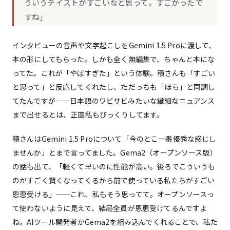
ういうテイストがすごいなと思って。すごかったで
すね」
インタビューの音声や文字起こしをGemini 1.5 Proに渡して、
本の形にしてもらった。しかも全く無編集で、ちゃんと本にな
ってた。これが「やばすぎた」という体験。積さんも「すごい
と思って」と反応してくれたし、ただっちも「ほら」と同調し
てたんですが——日本語のワビサビみたいな繊細なニュアンス
まで出せるとは、正直私もびっくりしてます。
積さんはGemini 1.5 Proについて「今のとこ一番優秀な感じし
ませんか」とまで言ってました。Gema2（オープンソース版）
の話も出て、「軽くて早いのに性能が高い。後ろでこういうも
のがすごく賢くなってくるから前で使っている私たちがすごい
恩恵受ける」——これ、私もそう思ってて。オープンソースっ
て使わないように見えて、結局全員が恩恵受けてるんですよ
ね。AIツール開発者がGema2を組み込んでくれることで、私た