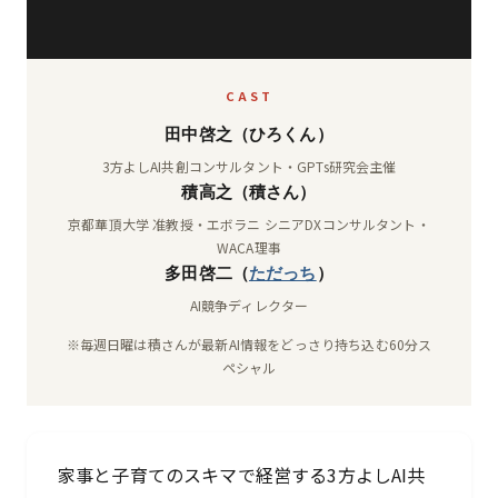
CAST
田中啓之（ひろくん）
3方よしAI共創コンサルタント・GPTs研究会主催
積高之（積さん）
京都華頂大学 准教授・エボラニ シニアDXコンサルタント・
WACA理事
多田啓二（
ただっち
）
AI競争ディレクター
※毎週日曜は積さんが最新AI情報をどっさり持ち込む60分ス
ペシャル
家事と子育てのスキマで経営する3方よしAI共