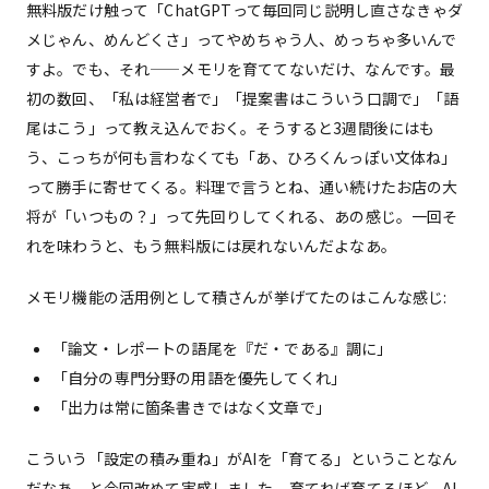
無料版だけ触って「ChatGPTって毎回同じ説明し直さなきゃダ
メじゃん、めんどくさ」ってやめちゃう人、めっちゃ多いんで
すよ。でも、それ——メモリを育ててないだけ、なんです。最
初の数回、「私は経営者で」「提案書はこういう口調で」「語
尾はこう」って教え込んでおく。そうすると3週間後にはも
う、こっちが何も言わなくても「あ、ひろくんっぽい文体ね」
って勝手に寄せてくる。料理で言うとね、通い続けたお店の大
将が「いつもの？」って先回りしてくれる、あの感じ。一回そ
れを味わうと、もう無料版には戻れないんだよなあ。
メモリ機能の活用例として積さんが挙げてたのはこんな感じ:
「論文・レポートの語尾を『だ・である』調に」
「自分の専門分野の用語を優先してくれ」
「出力は常に箇条書きではなく文章で」
こういう「設定の積み重ね」がAIを「育てる」ということなん
だなあ、と今回改めて実感しました。育てれば育てるほど、AI