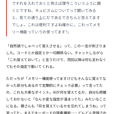
でそれを入れておくと例えば僕今こういうふうに聞
くとですね、キュビズムについてって聞いてみる
と、見ての通り上にだであるできちんと答えてます
でしょ。これは便利ですよね確かに。これってメモ
リー機能っていうの使ってます?」
「自然語でしゃべって覚えさせる」って、この一言が刺さりま
した。コードとか設定とか一切関係ない。チャットしながら
「これ覚えておいて」と言うだけで、次回以降は何も言わなく
てもその設定で動いてくれる。
ただっちが「メモリー機能使ってますけどもそんなに覚えてな
かった部分もあるので定期的にチェック必要」って言ってた
の、これも大事なポイント。AIが何を覚えてるか、自分も把握
しておかないと「なんか変な設定が溜まってた」みたいなこと
になる。積さんも「何を覚えているかを忘れてしまうね」って
笑ってた。まるでキーボードの辞書機能——どんどん登録され