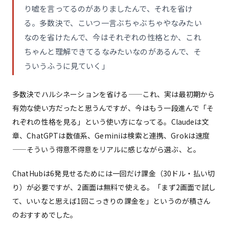
り嘘を言ってるのがありましたんで、それを省け
る。多数決で、こいつ一言ぶちゃぶちゃやなみたい
なのを省けたんで、今はそれぞれの性格とか、これ
ちゃんと理解できてるなみたいなのがあるんで、そ
ういうふうに見ていく」
多数決でハルシネーションを省ける——これ、実は最初期から
有効な使い方だったと思うんですが、今はもう一段進んで「そ
れぞれの性格を見る」という使い方になってる。Claudeは文
章、ChatGPTは数値系、Geminiは検索と連携、Grokは速度
——そういう得意不得意をリアルに感じながら選ぶ、と。
ChatHubは6発見せるためには一回だけ課金（30ドル・払い切
り）が必要ですが、2画面は無料で使える。「まず2画面で試し
て、いいなと思えば1回こっきりの課金を」というのが積さん
のおすすめでした。