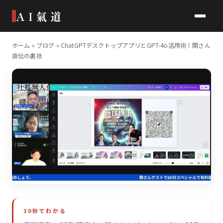
AI氣道
ホーム
»
ブログ
»
ChatGPTデスクトップアプリとGPT-4o活用術！関さん
直伝の裏技
30秒でわかる