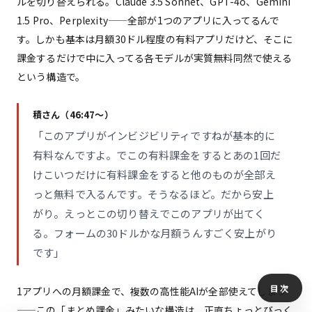
ルを切り替えられる。Claude 3.5 Sonnet、GPT-4o、Gemini
1.5 Pro、Perplexity——全部が1つのアプリに入ってるんで
す。しかも基本は月額30ドル程度の有料アプリだけど、そこに
課金するだけで中に入ってる各モデルが実質無料同然で使える
という構造で。
積さん（46:47〜）
「このアプリがインビジビリティですねが基本的に
有料なんですよ。でこの有料課金をするとあの1回だ
けこいつだけに有料課金をすると他のものが全部え
っと無料で入るんです。そうなるほど。だから安上
がり。えっとこの切り替えでこのアプリが出てく
る。フォームの30ドルかな月額うんすごく安上がり
です」
目次
1アプリへの月額課金で、複数の高性能AIが全部使えてしまう
——この「まとめ課金」みたいな構造は、正直ちょっとびっく