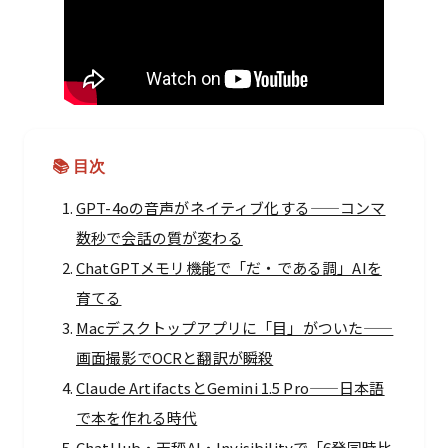
📚 目次
GPT-4oの音声がネイティブ化する——コンマ
数秒で会話の質が変わる
ChatGPTメモリ機能で「だ・である調」AIを
育てる
Macデスクトップアプリに「目」がついた——
画面撮影でOCRと翻訳が瞬殺
Claude ArtifactsとGemini 1.5 Pro——日本語
で本を作れる時代
ChatHub・天秤AI・Invisibilityで「6発同時比