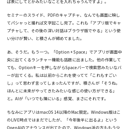
ば表にしてとかみたいなことを入れちゃうんですよ」。
セミナーのスライド、PDFのキャプチャ、なんでも画面に映し
てパシャっと撮れば文字起こし完了。これも「アプリ版でキャ
プチャして、その後の深い対話はブラウザ版でやる」という使
い分けが賢い、と積さんが締めてました。
あ、そうだ。もう一つ。「Option + Space」でアプリが画面中
央に出てくるランチャー機能も話題に出ました。他の作業して
ても、Optionキーを押しながらSpaceバーで検索窓みたいなバ
ーが出てくる。私は以前からこれを使ってて「これもすごい
し」って思わず言ってしまったんですが、積さんが「そうね。
ほんとに未来がやってきたみたいな感じの使い方ができる」
と。AIが「いつでも隣にいる」感覚、まさにそれです。
ちなみにアプリはmacOS 14以降のMac限定。Windows版はこ
のLIVE時点ではまだでしたが、「今年後半に出るよ」という
OpenAIのアナウンスが出てたので、Windows派の方ももう少