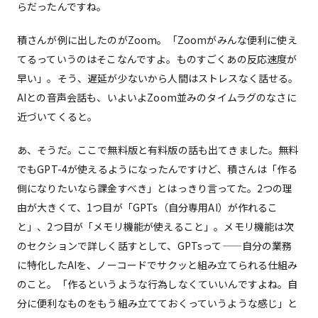
らだったんですね。
積さんが例に出したのがZoom。「Zoomがみんな便利に使え
てるっていうのはそこなんですよ。ものすごくあの反応速度が
早い」。そう、遅延が少ないから人間はストレスなく話せる。
AIとの音声会話も、いよいよZoom並みのタイムラグのなさに
近づいてくると。
あ、そうだ。ここで無料版と有料版の話も出てきました。無料
でもGPT-4が使えるようになったんですけど、積さんは「作る
側になりたいなら課金すべき」とはっきり言ってた。2つの理
由が大きくて、1つ目が「GPTs（自分専用AI）が作れるこ
と」、2つ目が「メモリ機能が使えること」。メモリ機能は次
のセクションで詳しく話すとして、GPTsって——自分の業務
に特化したAIを、ノーコードでサクッと組み立てられる仕組み
のこと。「作るというような行為しなくていいんですよね。自
分に便利なものをもう組み立てておくっていうような感じ」と