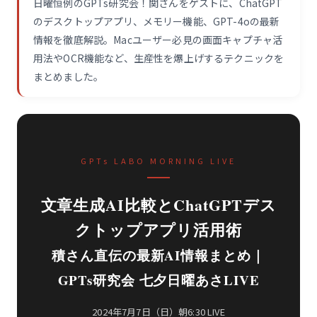
日曜恒例のGPTs研究会！関さんをゲストに、ChatGPT
のデスクトップアプリ、メモリー機能、GPT-4oの最新
情報を徹底解説。Macユーザー必見の画面キャプチャ活
用法やOCR機能など、生産性を爆上げするテクニックを
まとめました。
GPTs LABO MORNING LIVE
文章生成AI比較とChatGPTデス
クトップアプリ活用術
積さん直伝の最新AI情報まとめ｜
GPTs研究会 七夕日曜あさLIVE
2024年7月7日（日）朝6:30 LIVE