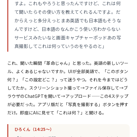
すよ。これもやろうと思ったんですけど、これは何
て聞いたらその使い方を教えてくれるんですよ。だ
からえっと多分えっとまあ英語でも日本語もそうな
んですけど、日本語のなんかこう使い方わからない
サービスみたいなと画面キャプチャーポッドあの写
真撮影してこれは何っていうのをやるのと」
これ、聞いた瞬間「革命じゃん」と思った。英語の新しいツー
ル、よくあるじゃないですか。UIが全部英語で、「このボタン
何？」「この設定どこ？」って迷うやつ。それを今まではどう
してたか。スクリーンショット撮って→ファイル保存して→ブ
ラウザのChatGPTを開いて→アップロード——この4ステップ
が必要だった。アプリ版だと「写真を撮影する」ボタンを押す
だけ。即座にAIに見せて「これは何？」と聞ける。
ひろくん（14:25〜）