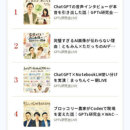
ChatGPTの音声インタビューが本
1
音を引き出した話｜GPTs研究会朝
LIVE
GPTs研究会LIVE
完璧すぎるAI画像が伝わらない理
2
由｜ともみん×ただっちのAIデザ
イン実演
GPTs研究会LIVE
ChatGPT×NotebookLM使い分け
3
を実演｜まっちんぐー朝LIVE
GPTs研究会LIVE
ブロッコリー農家がCodexで現場
4
を変えた話｜GPTs研究会×WACA
コラボLIVE
GPTs研究会LIVE