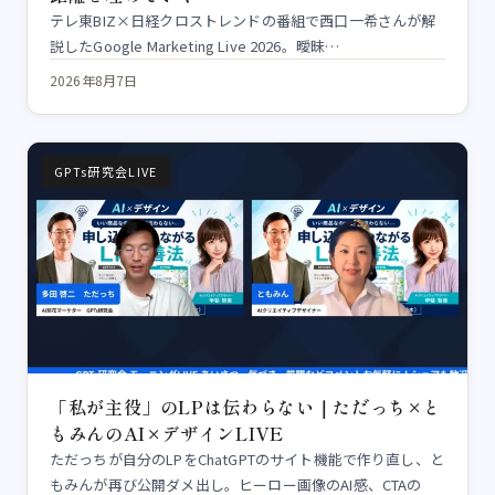
テレ東BIZ×日経クロストレンドの番組で西口一希さんが解
説したGoogle Marketing Live 2026。曖昧…
2026年8月7日
GPTs研究会LIVE
「私が主役」のLPは伝わらない｜ただっち×と
もみんのAI×デザインLIVE
ただっちが自分のLPをChatGPTのサイト機能で作り直し、と
もみんが再び公開ダメ出し。ヒーロー画像のAI感、CTAの