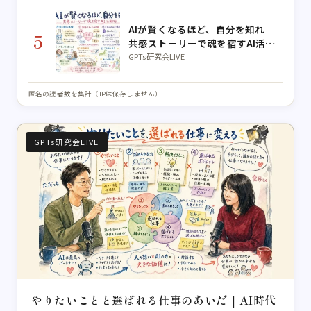
AIが賢くなるほど、自分を知れ｜
5
共感ストーリーで魂を宿すAI活用
術【公ちゃんコラボ】
GPTs研究会LIVE
匿名の読者数を集計（IPは保存しません）
GPTs研究会LIVE
やりたいことと選ばれる仕事のあいだ｜AI時代