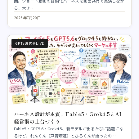
回。ショート動画の自動化ハーネスを画面共有で実演しなが
ら、大き…
2026年7月20日
GPTs研究会LIVE
ハーネス設計が本質。Fable5・Grok4.5とAI
経営術の土台づくり
Fable5・GPT5.6・Grok4.5、新モデルが出るたびに話題にな
るけど、れんくん（戸野塚蓮）とひろくんが語ったの…