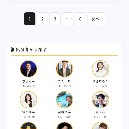
1
2
3
…
8
次へ ›
🎬 出演者から探す
ひろくん
ただっち
ゆきちゃん
LIVE497本
LIVE350本
LIVE107本
公ちゃん
高崎さん
友くん
LIVE97本
LIVE76本
LIVE73本