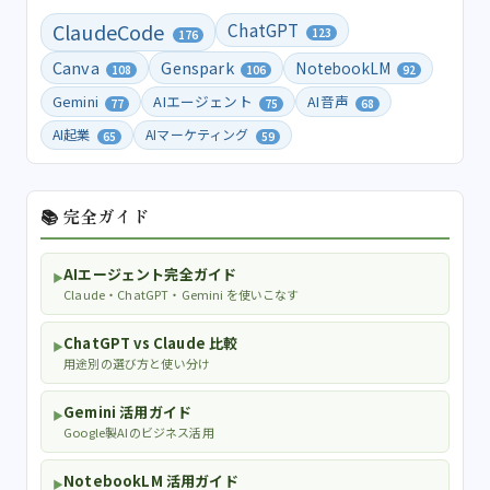
ClaudeCode
ChatGPT
123
176
Canva
Genspark
NotebookLM
108
106
92
Gemini
AIエージェント
AI音声
77
75
68
AI起業
AIマーケティング
65
59
📚 完全ガイド
AIエージェント完全ガイド
▶
Claude・ChatGPT・Gemini を使いこなす
ChatGPT vs Claude 比較
▶
用途別の選び方と使い分け
Gemini 活用ガイド
▶
Google製AIのビジネス活用
NotebookLM 活用ガイド
▶