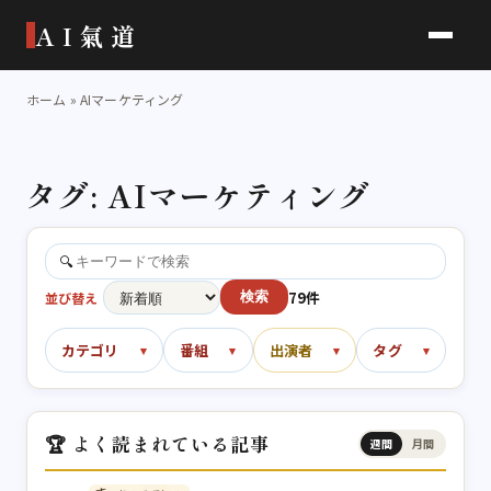
AI氣道
ホーム
»
AIマーケティング
タグ:
AIマーケティング
🔍
79件
並び替え
検索
カテゴリ
番組
出演者
タグ
🏆 よく読まれている記事
週間
月間