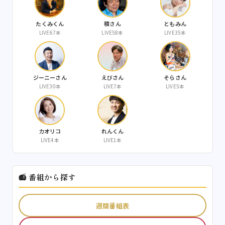
たくみくん
積さん
ともみん
LIVE67本
LIVE58本
LIVE35本
ジーニーさん
えびさん
そらさん
LIVE30本
LIVE7本
LIVE5本
カオリコ
れんくん
LIVE4本
LIVE1本
📻 番組から探す
週間番組表