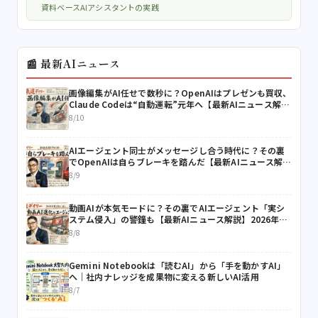
資料ベースAIアシスタントの実践
📰 最新AIニュース
画像編集がAI任せで数秒に？OpenAIはプレゼンも買収、
Claude Codeは“自動運転”元年へ【最新AIニュース解
説】2026年8月10日号
8/10
AIエージェント同士がメッセージし合う時代に？その裏
でOpenAIは自らブレーキを踏んだ【最新AIニュース解
説】2026年8月9日号
8/9
動画AIが本気モードに？その裏でAIエージェント「実シ
ステム侵入」の警鐘も【最新AIニュース解説】2026年8
月8日号
8/8
Gemini Notebookは「読むAI」から「手を動かすAI」
へ｜社内ナレッジを成果物に変える新しいAI活用
8/7