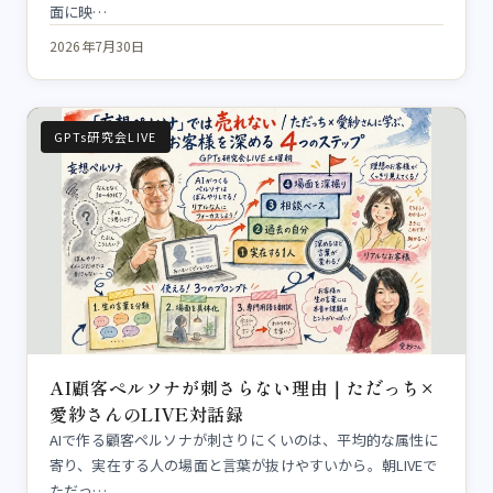
面に映…
2026年7月30日
GPTs研究会LIVE
AI顧客ペルソナが刺さらない理由｜ただっち×
愛紗さんのLIVE対話録
AIで作る顧客ペルソナが刺さりにくいのは、平均的な属性に
寄り、実在する人の場面と言葉が抜けやすいから。朝LIVEで
ただっ…