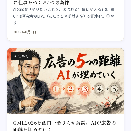
に仕事をつくる4つの条件
AI×起業「やりたいことを、選ばれる仕事に変える」8月8日
GPTs研究会朝LIVE（ただっち×愛紗さん）を記事化。①や
り…
2026年8月8日
AI仕事術
GML2026を西口一希さんが解説。AIが広告の
距離を埋めていく