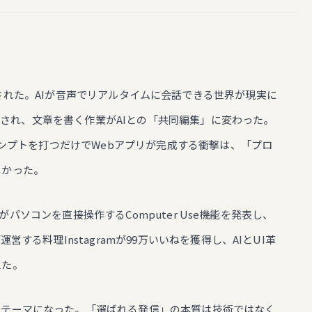
。
された。AIが音声でリアルタイムに会話できる世界が現実に
搭載され、文章を書く作業がAIとの「共同編集」に変わった。
ンプトを打つだけでWebアプリが完成する衝撃は、「プロ
しかった。
3.5がパソコンを直接操作するComputer Use機能を発表し、
営する料理Instagramが99万いいねを獲得し、AIとUI革
えた。
なテーマになった。「選ばれる発信」の本質は技術ではなく