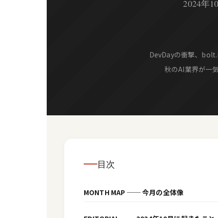
2024年
DevDayの衝撃、bo
秋のAI業界が一
目次
MONTH MAP ── 今月の全体像