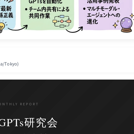
sia/Tokyo)
ONTHLY REPORT
GPTs研究会