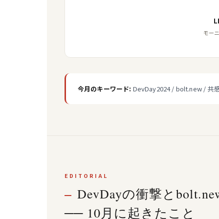
モーニン
今月のキーワード:
DevDay2024 / bolt.new /
EDITORIAL
DevDayの衝撃とbolt.
── 10月に起きたこと