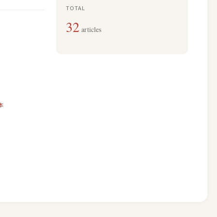
TOTAL
32
articles
本