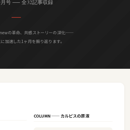
10月号 ── 全32記事収録
lt.newの革命、共感ストーリーの深化──
気に加速した1ヶ月を振り返ります。
COLUMN ── カルピスの原液