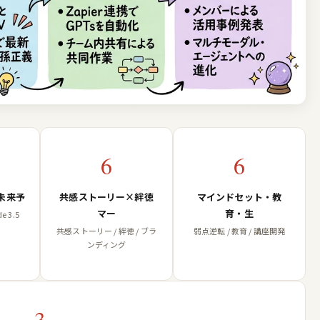
6
6
未来予
共感ストーリー×絆徳
マインドセット・教
マー
育・生
de 3.5
共感ストーリー / 絆徳 / ブラ
弱点逆転 / 教育 / 講座開発
ンディング
3