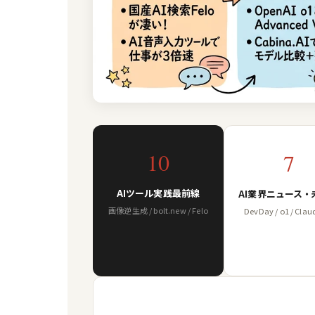
10
7
AIツール実践最前線
AI業界ニュース・
画像逆生成 / bolt.new / Felo
DevDay / o1 / Clau