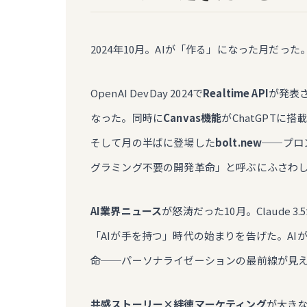
2024年10月。AIが「作る」になった月だった
OpenAI DevDay 2024で
Realtime API
が発表
なった。同時に
Canvas機能
がChatGPTに
そして月の半ばに登場した
bolt.new
──プロ
グラミング不要の開発革命」と呼ぶにふさわ
AI業界ニュース
が怒涛だった10月。Claude 
「AIが手を持つ」時代の始まりを告げた。AIが運
命──パーソナライゼーションの最前線が見
共感ストーリー×絆徳マーケティング
が大き