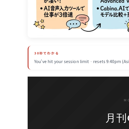
30秒でわかる
You've hit your session limit · resets 9:40pm (A
M
月刊